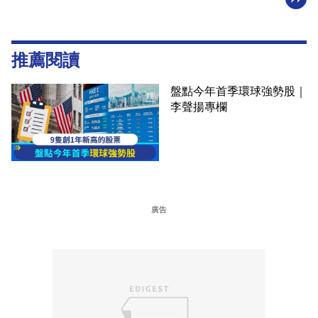
推薦閱讀
盤點今年首季環球強勢股｜
李聲揚專欄
廣告