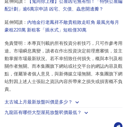
延伸閱讀：
【鬼同你上樓】公屋凶宅無有怕！「特快公屋編
配計劃」逾6萬宗申請 凶宅、欠債、蟲患開邊瓣？
延伸閱讀：
內地金行老鳳祥不敵貴租敗走旺角 最風光每月
豪租220萬 新租客「插水式」短租僅30萬
免責聲明：本專頁刊載的所有投資分析技巧，只可作參考用
途。市場瞬息萬變，讀者在作出投資決定前理應審慎，並主
動掌握市場最新狀況。若不幸招致任何損失，概與本刊及相
關作者無關。而本集團旗下網站或社交平台的網誌內容及觀
點，僅屬筆者個人意見，與新傳媒立場無關。本集團旗下網
站對因上述人士張貼之資訊內容所帶來之損失或損害概不負
責。
太古城上月最新放盤叫價是多少？
九龍區有哪些大型屋苑放盤呎價最低？