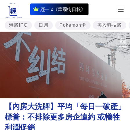
即
經一 x《華爾街日報》
時
財
港股IPO
日圓
Pokemon卡
美股科技股
經
專
題
投
資
樓
市
理
【內房大洗牌】平均「每日一破產」
財
標普：不排除更多房企違約 或犧牲
商
利潤促銷
業