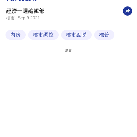
科
經濟一週編輯部
技
Sep 9 2021
樓市
職
內房
樓市調控
樓市點睇
標普
場
生
廣告
活
時
事
專
欄
訂
閱
專
區