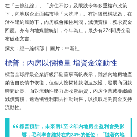
在「三條紅線」、「房住不炒」及限跌令等多重樓市政策
下，內地房企正面臨市場「大洗牌」。有評級機構認為，在
潛在違約風險下，內房或會犧牲利潤，減價賣樓，務求資金
回籠。亦有內地媒體統計，今年為止，最少有274間房企發
布破產文書。
撰文：經一編輯部｜ 圖片：中新社
標普：內房以價換量 增資金流動性
標普全球評級企業評級部副董事高帆表示，雖然內地房地產
銷售自疫情中恢復，但個人按揭貸款增速放慢，發展商回款
時間延長。面對流動性壓力及收緊融資，內房企業或要繼續
減價賣樓，透過犧牲利潤去推動銷售，以換取足夠資金支持
流動性。
標普預計，未來兩1至-2年內地房企盈利會受影
響，毛利率會維持在約24%的低位：「隨著內地