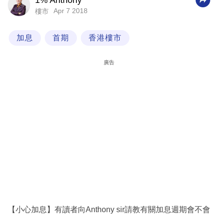
1% Anthony
Apr 7 2018
樓市
科
技
加息
首期
香港樓市
職
場
廣告
生
活
時
事
專
欄
訂
閱
專
【小心加息】有讀者向Anthony sir請教有關加息週期會不會
區