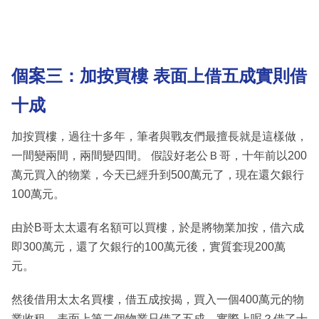
個案三：加按買樓 表面上借五成實則借
十成
加按買樓，過往十多年，筆者與戰友們最擅長就是這樣做，
一間變兩間，兩間變四間。 假設好老公Ｂ哥，十年前以200
萬元買入的物業，今天已經升到500萬元了，現在還欠銀行
100萬元。
由於B哥太太還有名額可以買樓，於是將物業加按，借六成
即300萬元，還了欠銀行的100萬元後，實質套現200萬
元。
然後借用太太名買樓，借五成按揭，買入一個400萬元的物
業收租，表面上第二個物業只借了五成，實際上呢？借了十