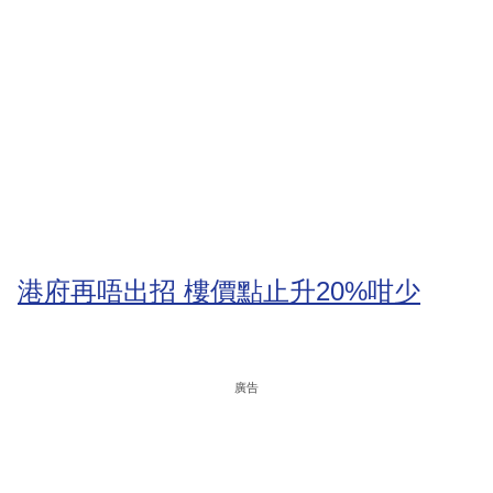
港府再唔出招 樓價點止升20%咁少
廣告