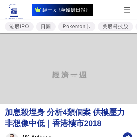
即
經一 x《華爾街日報》
時
財
港股IPO
日圓
Pokemon卡
美股科技股
經
專
題
投
資
樓
市
理
加息殺埋身 分析4類個案 供樓壓力
財
非想像中低｜香港樓市2018
商
業