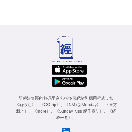
新傳媒集團的數碼平台包括多個網站和應用程式，如
《新假期》
、
《GOtrip》
、
《NM+新Monday》
、
《東方
新地》
、
《more》
、
《Sunday Kiss 親子童萌》
、
《經
濟一週》
。