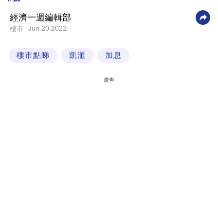
科
經濟一週編輯部
技
Jun 20 2022
樓市
職
樓市點睇
凱滙
加息
場
生
廣告
活
時
事
專
欄
訂
閱
專
區