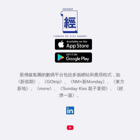
新傳媒集團的數碼平台包括多個網站和應用程式，如
《新假期》
、
《GOtrip》
、
《NM+新Monday》
、
《東方
新地》
、
《more》
、
《Sunday Kiss 親子童萌》
、
《經
濟一週》
。