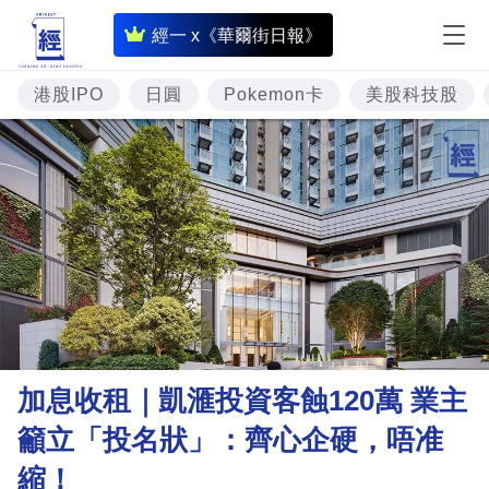
即
經一 x《華爾街日報》
時
財
港股IPO
日圓
Pokemon卡
美股科技股
經
專
題
投
資
樓
市
理
加息收租｜凱滙投資客蝕120萬 業主
財
籲立「投名狀」：齊心企硬，唔准
商
縮！
業