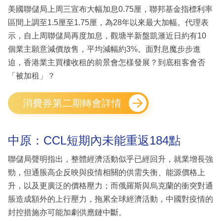
美國聯儲局上周三宣布大幅加息0.75厘，聯邦基金指標利率
區間上調至1.5厘至1.75厘，為28年以來最大加幅。代理表
示，自上周聯儲局再度加息，觀塘半新盤凱滙近日約有10
個業主願意減價放售，平均減幅約3%。面對息魔步步進
迫，香港業主買樓收租的前景會怎樣發展？到底租客會否
「被加租」？
消費券第二期轉會詳情
中原：CCL短期內未能重返184點
聯儲局聲明指出，整體經濟活動似乎已經回升，就業增長強
勁，但通脹高企反映與疫情相關的供需失衡、能源價格上
升，以及更廣泛的價格壓力；而俄羅斯與烏克蘭的衝突對通
脹造成額外的上行壓力，拖累全球經濟活動，中國對疫情的
封控措施亦可能加劇供應鏈中斷。