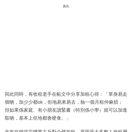
廣告
與此同時，有收租老手在帖文中分享加租心得：「單身易走
個啲，加少少都ok，佢地易來易去，蝕一個月租仲麻煩；
但如果係家庭、有小朋友讀緊書（特別係小學）就可以加進
取啲，基本上佢地都會硬食。」
亦有自稱供完樓業主反對企硬加租，原因是大多數人放租層