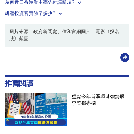
為何近日香港業主率先蝕讓離場?
凱滙投資客實蝕了多少?
圖片來源：政府新聞處、信和官網圖片、電影《投名
狀》截圖
推薦閱讀
盤點今年首季環球強勢股｜
李聲揚專欄