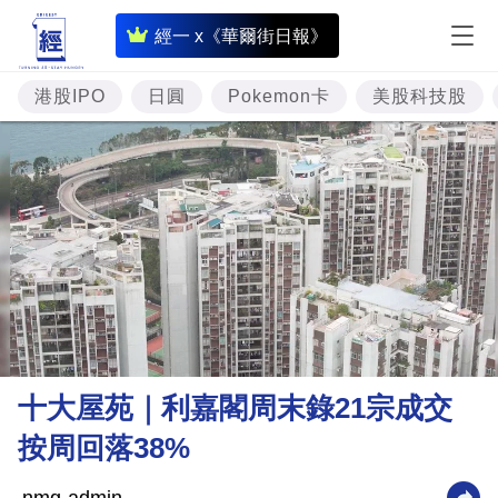
即
經一 x《華爾街日報》
時
財
港股IPO
日圓
Pokemon卡
美股科技股
經
專
題
投
資
樓
市
理
十大屋苑｜利嘉閣周末錄21宗成交
財
按周回落38%
商
業