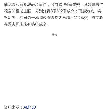
埔花園和新都城表現最佳，各自錄得4宗成交；其次是康怡
花園和嘉湖山莊，分別錄得3宗和2宗成交；而麗港城、美
孚新邨、沙田第一城和映灣園都各自錄得1宗成交；杏花邨
在過去周末未有錄得成交。
廣告
資料來源：
AM730