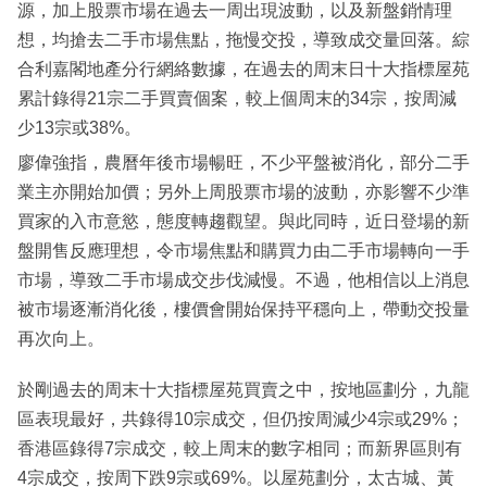
源，加上股票市場在過去一周出現波動，以及新盤銷情理
想，均搶去二手市場焦點，拖慢交投，導致成交量回落。綜
合利嘉閣地產分行網絡數據，在過去的周末日十大指標屋苑
累計錄得21宗二手買賣個案，較上個周末的34宗，按周減
少13宗或38%。
廖偉強指，農曆年後市場暢旺，不少平盤被消化，部分二手
業主亦開始加價；另外上周股票市場的波動，亦影響不少準
買家的入市意慾，態度轉趨觀望。與此同時，近日登場的新
盤開售反應理想，令市場焦點和購買力由二手市場轉向一手
市場，導致二手市場成交步伐減慢。不過，他相信以上消息
被市場逐漸消化後，樓價會開始保持平穩向上，帶動交投量
再次向上。
於剛過去的周末十大指標屋苑買賣之中，按地區劃分，九龍
區表現最好，共錄得10宗成交，但仍按周減少4宗或29%；
香港區錄得7宗成交，較上周末的數字相同；而新界區則有
4宗成交，按周下跌9宗或69%。以屋苑劃分，太古城、黃