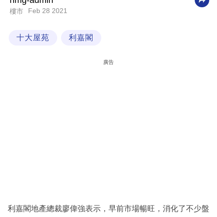
nmg-admin
Feb 28 2021
樓市
科
技
十大屋苑
利嘉閣
職
場
廣告
生
活
時
事
專
欄
訂
閱
專
利嘉閣地產總裁廖偉強表示，早前市場暢旺，消化了不少盤
區