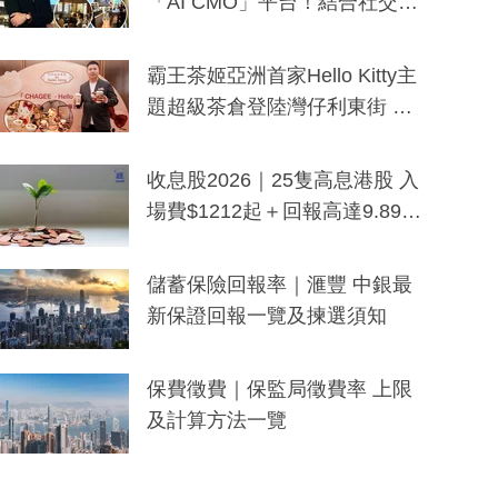
「AI CMO」平台！結合社交聆
聽與廣東話大模型 助中小企數
分鐘生成「貼地」宣傳短片
霸王茶姬亞洲首家Hello Kitty主
題超級茶倉登陸灣仔利東街 推
出首創「伯爵紅茶色」Hello Kitt
y及香港限定特調系列
收息股2026｜25隻高息港股 入
場費$1212起＋回報高達9.89
厘！持續更新
儲蓄保險回報率｜滙豐 中銀最
新保證回報一覽及揀選須知
保費徵費｜保監局徵費率 上限
及計算方法一覽