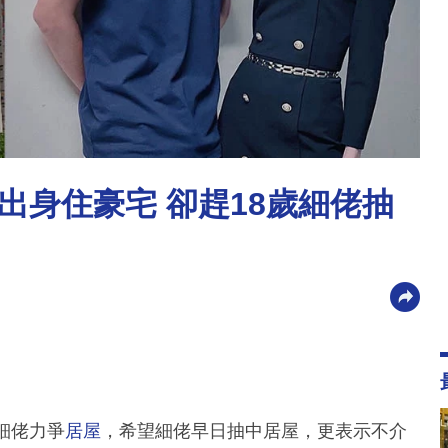
出身住豪宅 卻趕18歲細佬抽
細佬力爭
居屋
，希望細佬早日抽中居屋，更表示不介