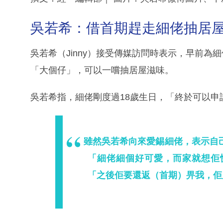
吳若希：借首期趕走細佬抽居
吳若希（Jinny）接受傳媒訪問時表示，早前為
「大個仔」，可以一嚐抽居屋滋味。
吳若希指，細佬剛度過18歲生日，「終於可以
雖然吳若希向來愛錫細佬，表示自
「細佬細個好可愛，而家就想佢
「之後佢要還返（首期）畀我，佢