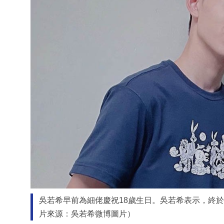
吳若希早前為細佬慶祝18歲生日。吳若希表示，終
片來源：吳若希微博圖片）