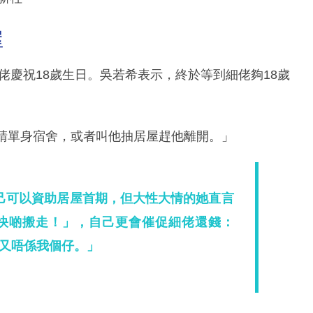
屋
細佬慶祝18歲生日。吳若希表示，終於等到細佬夠18歲
申請單身宿舍，或者叫他抽居屋趕他離開。」
己可以資助居屋首期，但大性大情的她直言
快啲搬走！」，自己更會催促細佬還錢：
又唔係我個仔。」