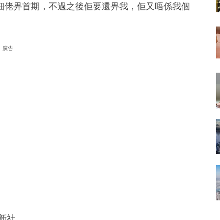
細佬畀首期，不過之後佢要還畀我，佢又唔係我個
廣告
新社