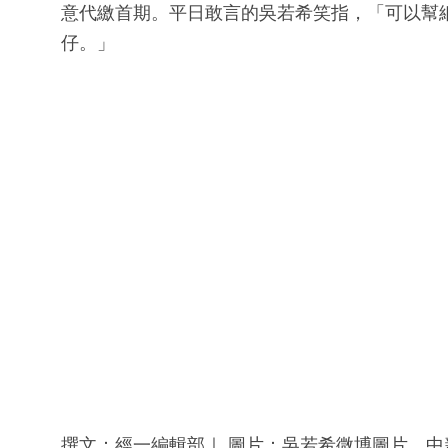
意代繳首期。平日敢言的吳若希笑指，「可以幫
仔。」
撰文：經一編輯部｜ 圖片：吳若希微博圖片、中