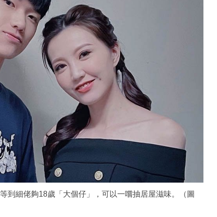
於等到細佬夠18歲「大個仔」，可以一嚐抽居屋滋味。（圖