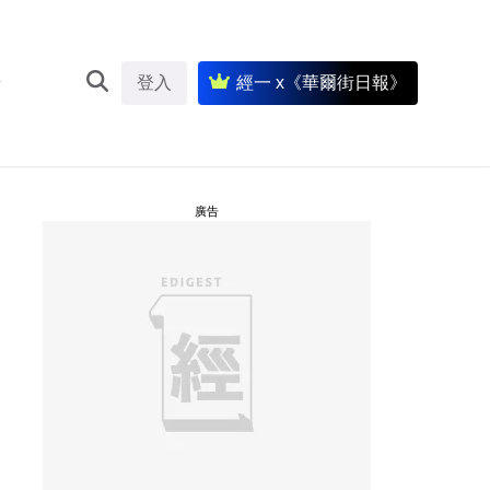
登入
經一 x《華爾街日報》
廣告