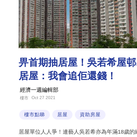
畀首期抽居屋！吳若希屋邨
居屋：我會追佢還錢！
經濟一週編輯部
Oct 27 2021
樓市
樓市點睇
居屋
資助房屋
居屋單位人人爭！連藝人吳若希亦為年滿18歲的