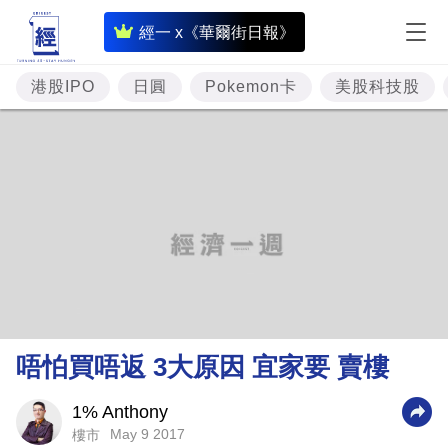
即
經一 x《華爾街日報》
時
財
港股IPO
日圓
Pokemon卡
美股科技股
經
專
題
投
資
樓
市
理
唔怕買唔返 3大原因 宜家要 賣樓
財
商
1% Anthony
May 9 2017
樓市
業