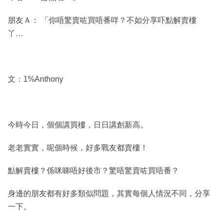
朋友Ａ： 「你唔驚賣咗買唔番咩？不如分享吓點解賣樓
丫…
文：1%Anthony
今時今日，個個講買樓，日日講創新高。
老老實實，呢個時候，好多戰友都賣樓！
點解賣樓？係咪睇唔好後市？驚唔驚賣咗買唔番？
身邊的朋友都有好多類似問題，其實每個人情況不同，分享
一下。