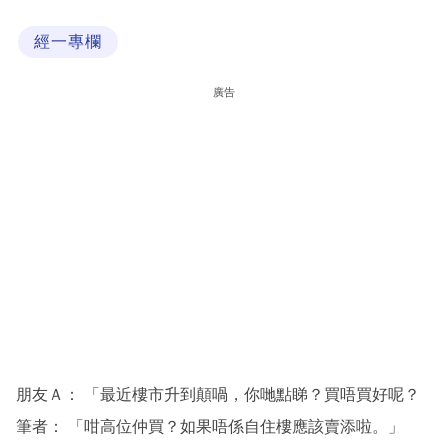
科
經一專欄
技
職
廣告
場
生
活
時
事
專
欄
訂
閱
朋友Ａ： 「最近樓市升到顛喎，你哋點睇？買唔買好呢？
專
筆者： 「咁高位仲買？如果唔係自住樓應該賣添啦。」
區