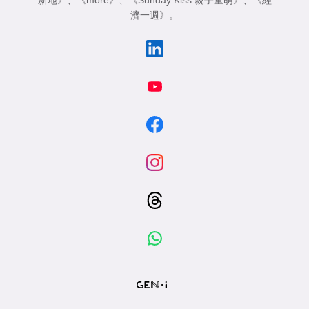
新地》
、
《more》
、
《Sunday Kiss 親子童萌》
、
《經
濟一週》
。