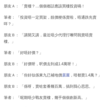
朋友Ａ： 「賣樓？…個個都話應該買樓投資喎！
筆者： 「投資唔一定買架，靚價梗係賣啦，唔通跌先賣
咩？」
朋友Ｂ： 「講開又講，最近唔少代理打嚟問我賣唔賣
樓。」
筆者： 「好唔好價？」
朋友Ｂ： 「好價呀，呎價去到成1.4萬呀！」
朋友Ａ： 「你好似係東九已補地價
居屋
，咁都賣1.4萬？」
朋友Ｂ： 「係呀，賣咗套番幾百萬，搞到我心思思。」
筆者： 「呢期唔少戰友賣樓，幾乎個個創新高。」