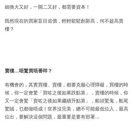
細換大又好，一開二又好，都需要資本！
既然現在的買家盲目追價，輕輕鬆鬆創新高，何不趁高賣
樓？
賣樓
…唔驚買唔番咩？
有機會的，其實買樓、賣樓，都要克服心理障礙，買樓的時
候，你一定會驚「買咗之後如果跌點算」，賣樓的時候，你
又一定會驚「賣咗之後如果繼續升點算」，船頭驚鬼，船尾
驚賊，乜都做唔成！世界沒完美，總不可能最低位入，最高
位出，要解決這個問題，最重要是要有部署…