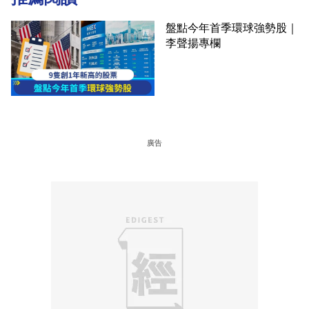
盤點今年首季環球強勢股｜
李聲揚專欄
廣告