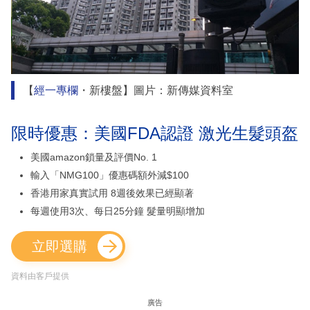
【
經一專欄
・新樓盤】圖片：新傳媒資料室
限時優惠：美國FDA認證 激光生髮頭盔
美國amazon鎖量及評價No. 1
輸入「NMG100」優惠碼額外減$100
香港用家真實試用 8週後效果已經顯著
每週使用3次、每日25分鐘 髮量明顯增加
立即選購
資料由客戶提供
廣告