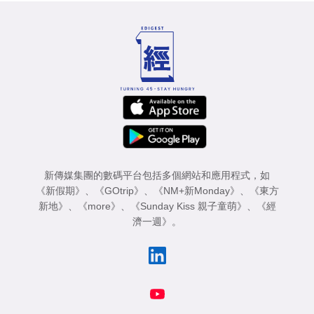
新傳媒集團的數碼平台包括多個網站和應用程式，如
《新假期》
、
《GOtrip》
、
《NM+新Monday》
、
《東方
新地》
、
《more》
、
《Sunday Kiss 親子童萌》
、
《經
濟一週》
。