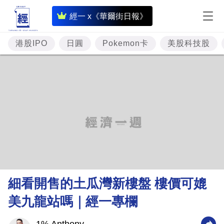
即
經一 x《華爾街日報》
時
財
港股IPO
日圓
Pokemon卡
美股科技股
經
專
題
投
資
樓
市
理
細看開售的土瓜灣新樓盤 樓價可媲
財
美九龍站嗎｜經一專欄
商
業