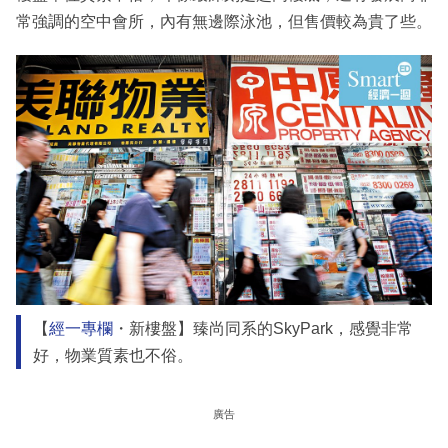
常強調的空中會所，內有無邊際泳池，但售價較為貴了些。
【
經一專欄
・新樓盤】臻尚同系的SkyPark，感覺非常
好，物業質素也不俗。
廣告