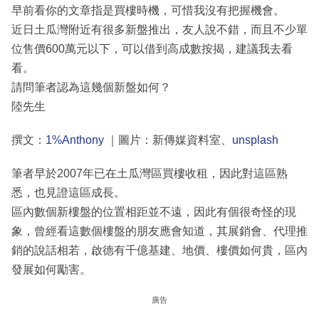
早前看你的文章指是買樓時機，可惜我沒有把握機會。
近日土瓜灣附近有很多新盤推出，友人說不錯，而且不少單
位售價600萬元以下，可以借到高成數按揭，建議我去看
看。
請問筆者認為這幾個新盤如何？
陸先生
撰文：
1%Anthony
｜圖片：新傳媒資料室、
unsplash
筆者早於2007年已在土瓜灣區買樓收租，因此對這區熟
悉，也見證這區成長。
區內數個新樓盤的位置相距並不遠，因此有個很奇怪的現
象，曾經看這數個樓盤的朋友應會知道，其展銷會、代理推
銷的說話相若，啟德有千億基建、地價、樓價如何貴，區內
發展如何勵害。
廣告