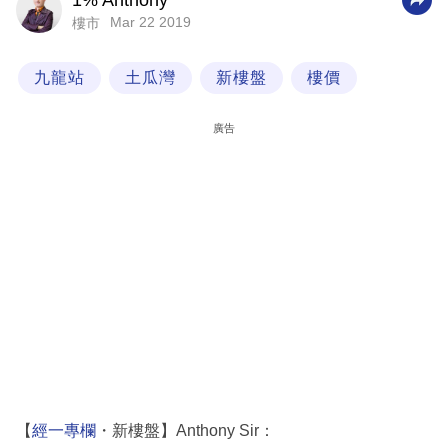
1% Anthony
Mar 22 2019
樓市
科
技
九龍站
土瓜灣
新樓盤
樓價
職
場
廣告
生
活
時
事
專
欄
訂
閱
專
【
經一專欄
・新樓盤】Anthony Sir：
區