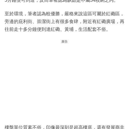
5分鐘便可到達，反而筆者認為缺點是不屬34校網之內。
至於環境，筆者認為較優勝，嚴格來說這區可屬於紅磡區，
旁邊的庇利街、崇潔街上有很多食肆，附近有紅磡廣場，再
往前走十多分鐘便到達紅磡、黃埔，生活配套不俗。
廣告
樓盤單位質素不俗，印像最深刻是超高樓底，還有發展商非