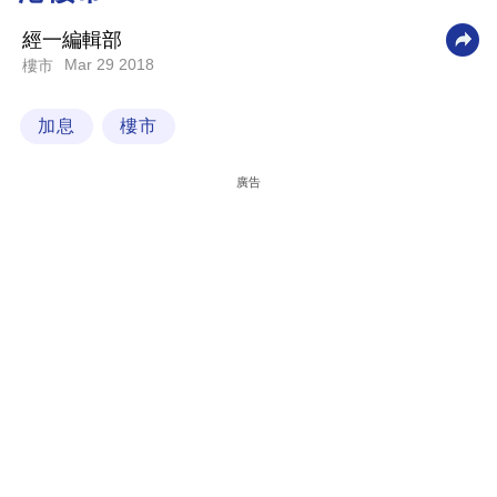
科
經一編輯部
技
Mar 29 2018
樓市
職
加息
樓市
場
生
廣告
活
時
事
專
欄
訂
閱
專
區