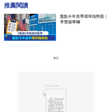
推薦閱讀
盤點今年首季環球強勢股｜
李聲揚專欄
廣告