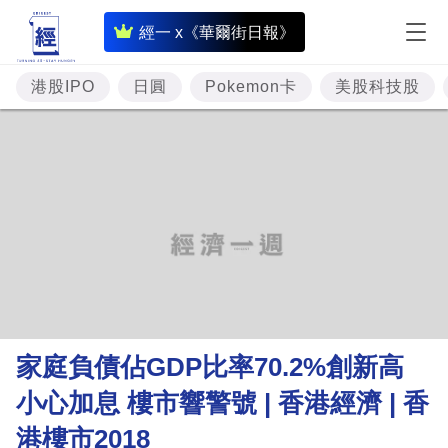
即
經一 x《華爾街日報》
時
財
港股IPO
日圓
Pokemon卡
美股科技股
經
專
題
投
資
樓
市
理
家庭負債佔GDP比率70.2%創新高
財
小心加息 樓市響警號 | 香港經濟 | 香
商
港樓市2018
業