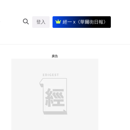
登入
經一 x《華爾街日報》
廣告