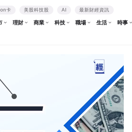
mon卡
美股科技股
AI
最新財經資訊
市
理財
商業
科技
職場
生活
時事