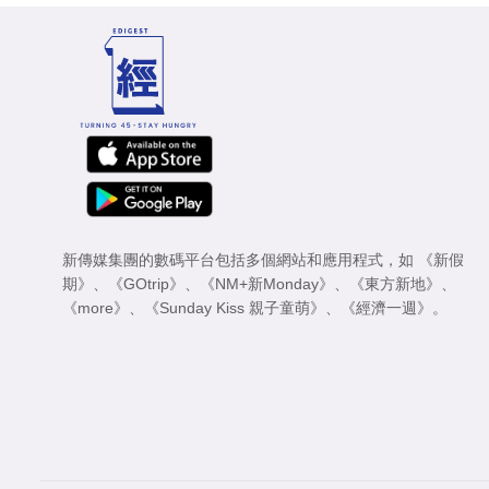
新傳媒集團的數碼平台包括多個網站和應用程式，如
《新假
期》
、
《GOtrip》
、
《NM+新Monday》
、
《東方新地》
、
《more》
、
《Sunday Kiss 親子童萌》
、
《經濟一週》
。