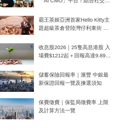
「AI CMO」平台！結合社交聆
聽與廣東話大模型 助中小企數
分鐘生成「貼地」宣傳短片
霸王茶姬亞洲首家Hello Kitty主
題超級茶倉登陸灣仔利東街 推
出首創「伯爵紅茶色」Hello Kitt
y及香港限定特調系列
收息股2026｜25隻高息港股 入
場費$1212起＋回報高達9.89
厘！持續更新
儲蓄保險回報率｜滙豐 中銀最
新保證回報一覽及揀選須知
保費徵費｜保監局徵費率 上限
及計算方法一覽