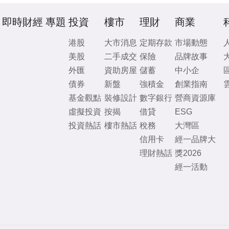
即時財經
專題
投資
樓市
理財
商業
港股
大市消息
定期存款
市場動態
美股
二手成交
保險
品牌故事
外匯
資助房屋
儲蓄
中小企
債券
新盤
強積金
創業指南
基金觀點
裝修設計
數字銀行
營商資源庫
虛擬投資
按揭
借貸
ESG
投資熱話
樓市熱話
稅務
大灣區
信用卡
經一品牌大
理財熱話
獎2026
經一活動