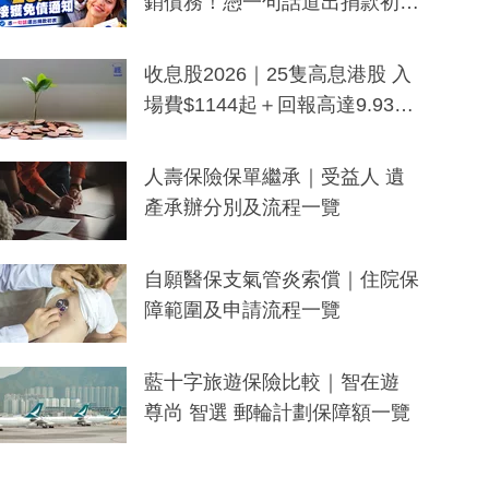
銷債務！憑一句話道出捐款初
衷：加州26萬人接獲免債通知、
一度被誤當詐騙手段
收息股2026｜25隻高息港股 入
場費$1144起＋回報高達9.93
厘！持續更新
人壽保險保單繼承｜受益人 遺
產承辦分別及流程一覽
自願醫保支氣管炎索償｜住院保
障範圍及申請流程一覽
藍十字旅遊保險比較｜智在遊
尊尚 智選 郵輪計劃保障額一覽