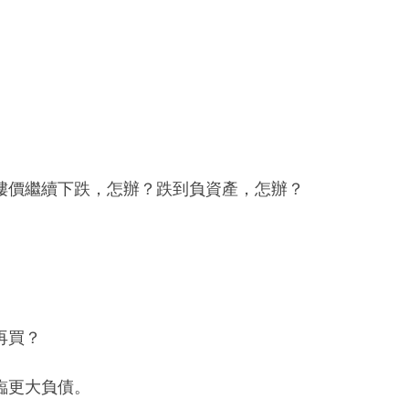
樓價繼續下跌，怎辦？跌到負資產，怎辦？
。
再買？
臨更大負債。