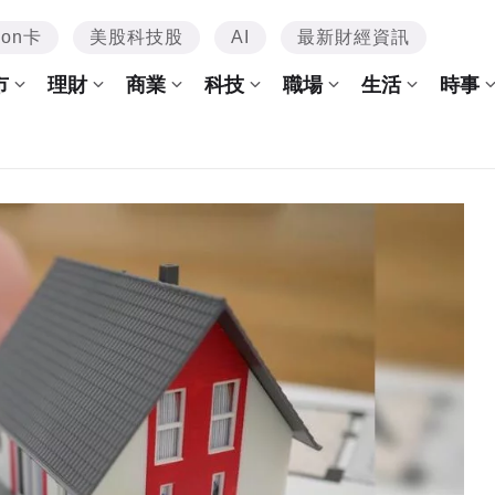
mon卡
美股科技股
AI
最新財經資訊
市
理財
商業
科技
職場
生活
時事