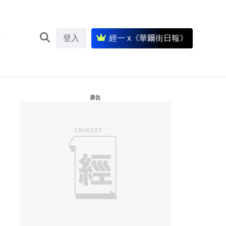
登入
經一 x《華爾街日報》
廣告