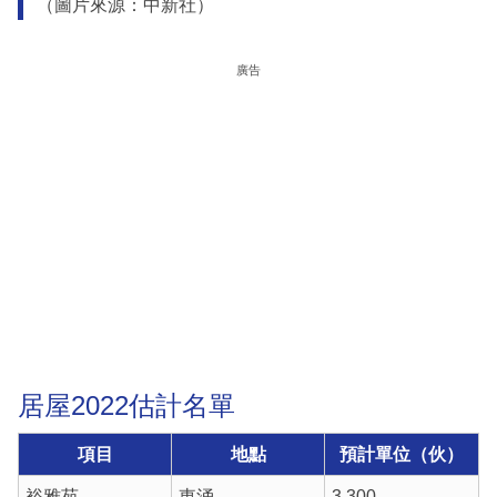
（圖片來源：中新社）
廣告
居屋2022估計名單
項目
地點
預計單位（伙）
裕雅苑
東涌
3,300