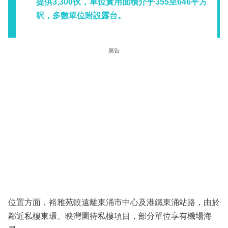
提供3,300伙，單位實用面積介乎355至646平方
呎，多數單位附設露台。
廣告
位置方面，裕雅苑較遠離東涌市中心及港鐵東涌站路，由於
鄰近私樓東環、映灣園待私樓項目，部分單位享有機場海