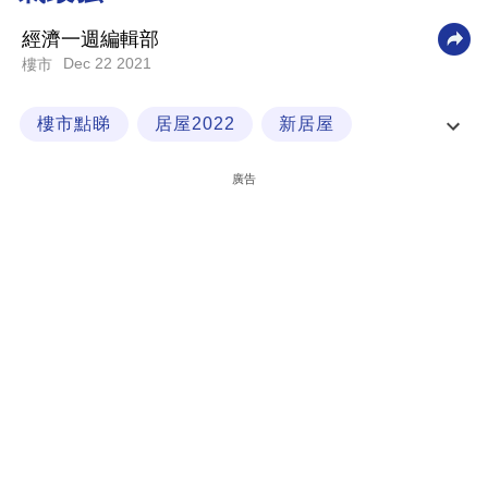
科
經濟一週編輯部
技
Dec 22 2021
樓市
職
樓市點睇
居屋2022
新居屋
場
資助房屋
生
廣告
活
時
事
專
欄
訂
閱
專
區