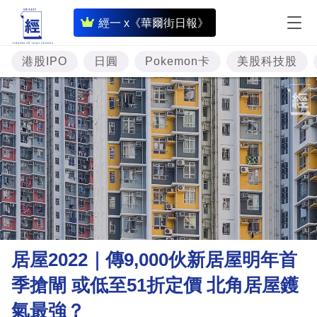
即
經一 x《華爾街日報》
時
財
港股IPO
日圓
Pokemon卡
美股科技股
經
專
題
投
資
樓
市
理
居屋2022｜傳9,000伙新居屋明年首
財
季搶閘 或低至51折定價 北角居屋鑊
商
氣最強？
業