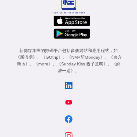
新傳媒集團的數碼平台包括多個網站和應用程式，如
《新假期》
、
《GOtrip》
、
《NM+新Monday》
、
《東方
新地》
、
《more》
、
《Sunday Kiss 親子童萌》
、
《經
濟一週》
。