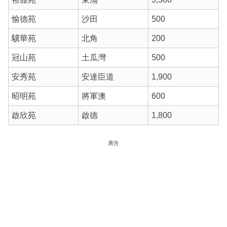
愉德苑
沙田
500
驥華苑
北角
200
冠山苑
土瓜灣
500
安秀苑
安達臣道
1,900
昭明苑
將軍澳
600
啟欣苑
啟德
1,800
廣告