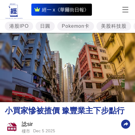
即
經一 x《華爾街日報》
時
財
港股IPO
日圓
Pokemon卡
美股科技股
經
專
題
投
資
樓
市
理
小買家慘被揸價 豫豐業主下步點行
財
商
諗sir
Dec 5 2025
樓市
業