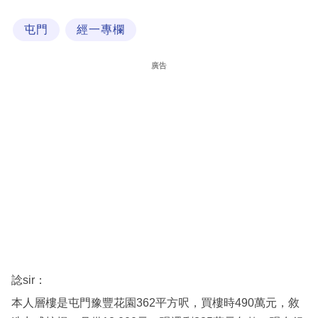
科
屯門
經一專欄
技
職
廣告
場
生
活
時
事
專
欄
訂
閱
諗sir：
專
本人層樓是屯門豫豐花園362平方呎，買樓時490萬元，敘
區