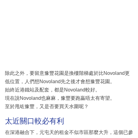
除此之外，要留意豫豐花園是換樓階梯處於比Novoland更
低位置，人們想Novoland先之後才會想豫豐花園。
始終近港鐵站及配套，都是Novoland較好。
現在說Novoland也麻麻，豫豐要跑贏唔太有寄望。
至於甩咗豫豐，又是否要買天水圍呢？
太近關口較必有利
在深港融合下，元屯天的租金不似市區那麼大升，這個已參