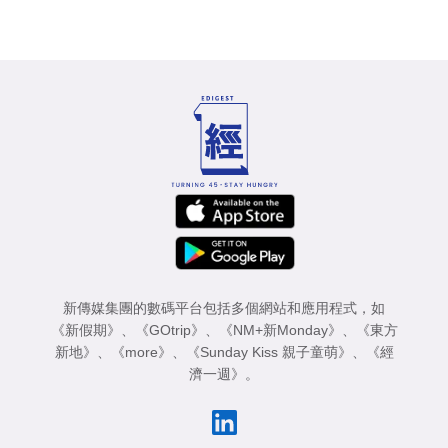
新傳媒集團的數碼平台包括多個網站和應用程式，如
《新假期》
、
《GOtrip》
、
《NM+新Monday》
、
《東方
新地》
、
《more》
、
《Sunday Kiss 親子童萌》
、
《經
濟一週》
。