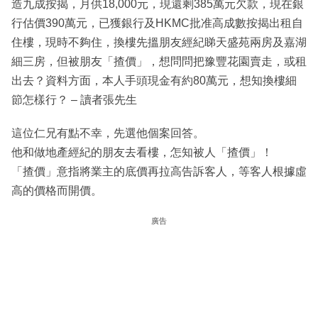
造九成按揭，月供18,000元，現還剩385萬元欠款，現在銀
行估價390萬元，已獲銀行及HKMC批准高成數按揭出租自
住樓，現時不夠住，換樓先搵朋友經紀睇天盛苑兩房及嘉湖
細三房，但被朋友「揸價」，想問問把豫豐花園賣走，或租
出去？資料方面，本人手頭現金有約80萬元，想知換樓細
節怎樣行？ – 讀者張先生
這位仁兄有點不幸，先選他個案回答。
他和做地產經紀的朋友去看樓，怎知被人「揸價」！
「揸價」意指將業主的底價再拉高告訴客人，等客人根據虛
高的價格而開價。
廣告