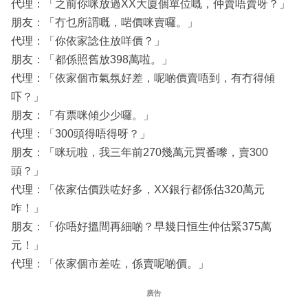
代理：「之前你咪放過XX大廈個單位嘅，仲賣唔賣呀？」
朋友：「冇乜所謂嘅，啱價咪賣囉。」
代理：「你依家諗住放咩價？」
朋友：「都係照舊放398萬啦。」
代理：「依家個市氣氛好差，呢啲價賣唔到，有冇得傾
吓？」
朋友：「有票咪傾少少囉。」
代理：「300頭得唔得呀？」
朋友：「咪玩啦，我三年前270幾萬元買番嚟，賣300
頭？」
代理：「依家估價跌咗好多，XX銀行都係估320萬元
咋！」
朋友：「你唔好搵間再細啲？早幾日恒生仲估緊375萬
元！」
代理：「依家個市差咗，係賣呢啲價。」
廣告