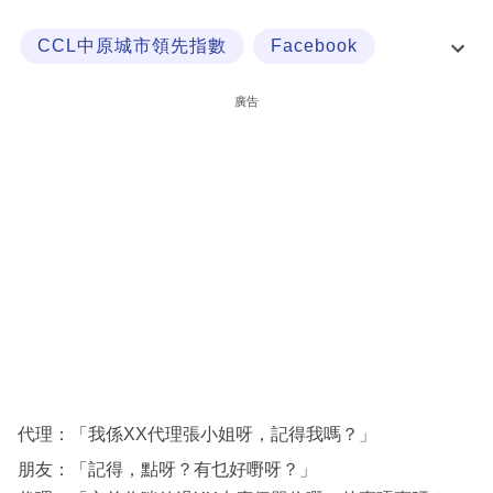
科
CCL中原城市領先指數
Facebook
技
凶宅
劈價
職
廣告
場
生
活
時
事
專
欄
訂
閱
代理：「我係XX代理張小姐呀，記得我嗎？」
專
朋友：「記得，點呀？有乜好嘢呀？」
區