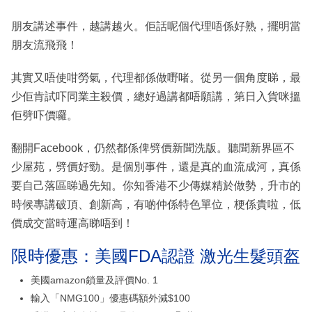
朋友講述事件，越講越火。佢話呢個代理唔係好熟，擺明當
朋友流飛飛！
其實又唔使咁勞氣，代理都係做嘢啫。從另一個角度睇，最
少佢肯試吓同業主殺價，總好過講都唔願講，第日入貨咪搵
佢劈吓價囉。
翻開Facebook，仍然都係俾劈價新聞洗版。聽聞新界區不
少屋苑，劈價好勁。是個別事件，還是真的血流成河，真係
要自己落區睇過先知。你知香港不少傳媒精於做勢，升市的
時候專講破頂、創新高，有啲仲係特色單位，梗係貴啦，低
價成交當時運高睇唔到！
限時優惠：美國FDA認證 激光生髮頭盔
美國amazon鎖量及評價No. 1
輸入「NMG100」優惠碼額外減$100