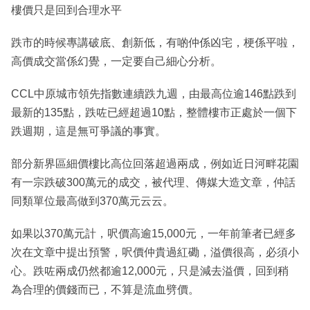
樓價只是回到合理水平
跌市的時候專講破底、創新低，有啲仲係凶宅，梗係平啦，
高價成交當係幻覺，一定要自己細心分析。
CCL中原城市領先指數連續跌九週，由最高位逾146點跌到
最新的135點，跌咗已經超過10點，整體樓市正處於一個下
跌週期，這是無可爭議的事實。
部分新界區細價樓比高位回落超過兩成，例如近日河畔花園
有一宗跌破300萬元的成交，被代理、傳媒大造文章，仲話
同類單位最高做到370萬元云云。
如果以370萬元計，呎價高逾15,000元，一年前筆者已經多
次在文章中提出預警，呎價仲貴過紅磡，溢價很高，必須小
心。跌咗兩成仍然都逾12,000元，只是減去溢價，回到稍
為合理的價錢而已，不算是流血劈價。