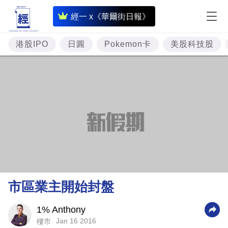
即
經一 x《華爾街日報》
時
財
港股IPO
日圓
Pokemon卡
美股科技股
經
專
題
投
資
樓
市
理
市區業主開始封盤
財
商
1% Anthony
Jan 16 2016
樓市
業