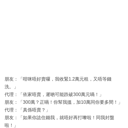
朋友：「咁咪唔好賣囉，我收緊1.2萬元租，又唔等錢
洗。」
代理：「依家唔賣，遲啲可能跌破300萬元喎！」
朋友：「300萬？正喎！你幫我搵，加10萬同你要多間！」
代理：「真係唔賣？」
朋友：「如果你諗住鋤我，就唔好再打嚟啦！同我封盤
啦！」