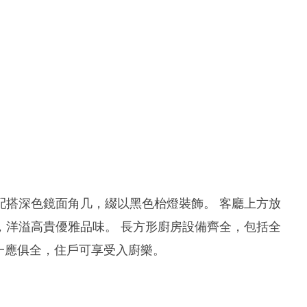
配搭深色鏡面角几，綴以黑色枱燈裝飾。 客廳上方放
，洋溢高貴優雅品味。 長方形廚房設備齊全，包括全
謂一應俱全，住戶可享受入廚樂。