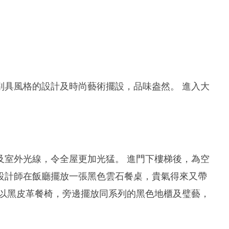
別具風格的設計及時尚藝術擺設，品味盎然。 進入大
及室外光線，令全屋更加光猛。 進門下樓梯後，為空
設計師在飯廳擺放一張黑色雲石餐桌，貴氣得來又帶
配以黑皮革餐椅，旁邊擺放同系列的黑色地櫃及璧藝，