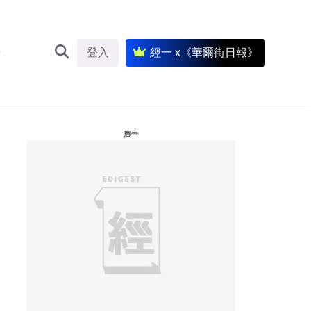
登入
經一 x《華爾街日報》
廣告