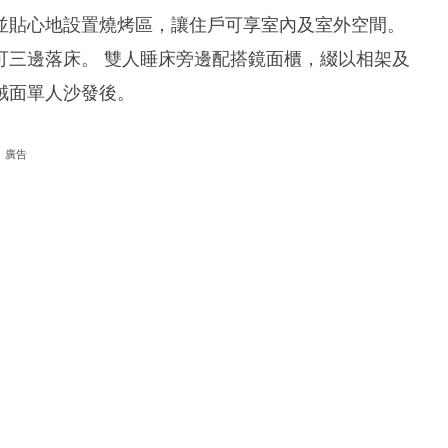
並貼心地設置燒烤區，讓住戶可享室內及室外空間。
可三邊落床。 雙人睡床旁邊配搭鏡面櫃，綴以相架及
絨面單人沙發後。
廣告