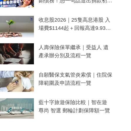
銷債務！憑一句話道出捐款初
衷：加州26萬人接獲免債通知、
一度被誤當詐騙手段
收息股2026｜25隻高息港股 入
場費$1144起＋回報高達9.93
厘！持續更新
人壽保險保單繼承｜受益人 遺
產承辦分別及流程一覽
自願醫保支氣管炎索償｜住院保
障範圍及申請流程一覽
藍十字旅遊保險比較｜智在遊
尊尚 智選 郵輪計劃保障額一覽