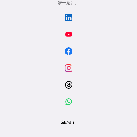
濟一週》
。