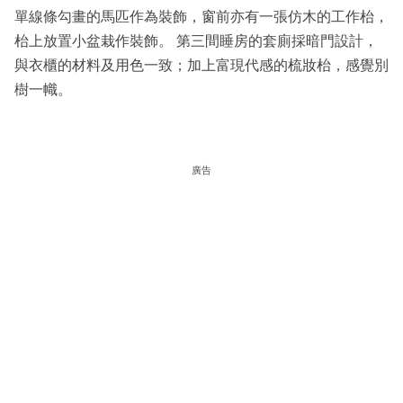
單線條勾畫的馬匹作為裝飾，窗前亦有一張仿木的工作枱，
枱上放置小盆栽作裝飾。 第三間睡房的套廁採暗門設計，
與衣櫃的材料及用色一致；加上富現代感的梳妝枱，感覺別
樹一幟。
廣告