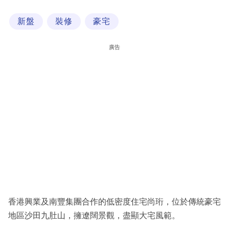
科
新盤
裝修
豪宅
技
職
廣告
場
生
活
時
事
專
欄
訂
閱
香港興業及南豐集團合作的低密度住宅尚珩，位於傳統豪宅
專
地區沙田九肚山，擁遼闊景觀，盡顯大宅風範。
區