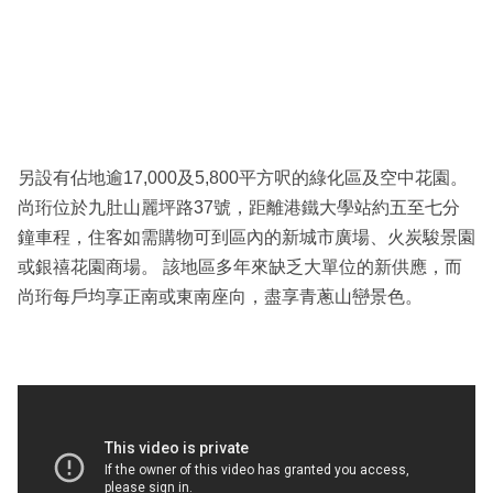
另設有佔地逾17,000及5,800平方呎的綠化區及空中花園。
尚珩位於九肚山麗坪路37號，距離港鐵大學站約五至七分
鐘車程，住客如需購物可到區內的新城市廣場、火炭駿景園
或銀禧花園商場。 該地區多年來缺乏大單位的新供應，而
尚珩每戶均享正南或東南座向，盡享青蔥山巒景色。