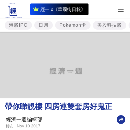
即
經一 x《華爾街日報》
時
財
港股IPO
日圓
Pokemon卡
美股科技股
經
專
題
投
資
樓
市
理
帶你睇靚樓 四房連雙套房好鬼正
財
商
經濟一週編輯部
Nov 10 2017
樓市
業