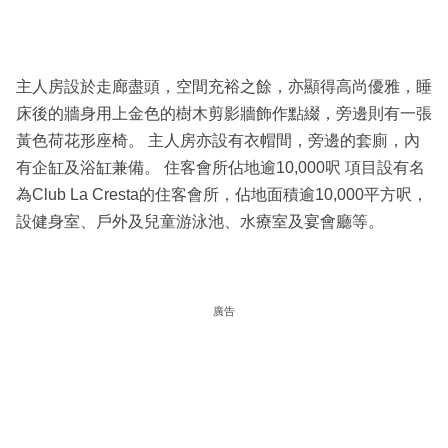
主人房設於走廊盡頭，空間充裕之餘，亦顯得高尚優雅，睡
床後的牆身用上金色的樹木剪影牆飾作點綴，旁邊則有一張
黃色荷花形座椅。 主人房亦設有衣帽間，旁邊的套廁，內
有企缸及浴缸兼備。 住客會所佔地逾10,000呎 項目設有名
為Club La Cresta的住客會所，佔地面積逾10,000平方呎，
設健身室、戶外及兒童游泳池、水療室及宴會廳等。
廣告