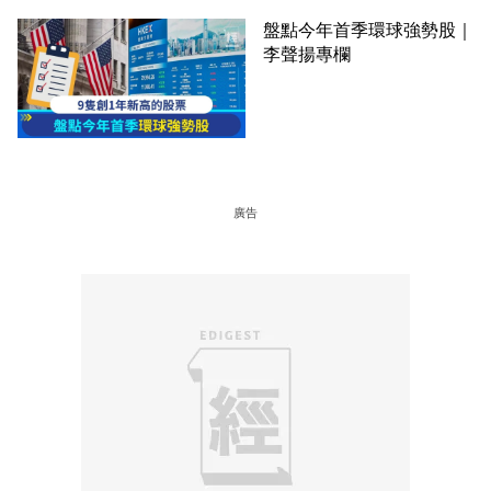
盤點今年首季環球強勢股｜
李聲揚專欄
廣告