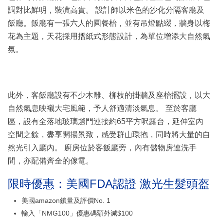
調對比鮮明，裝潢高貴。 設計師以米色的沙化分隔客廳及
飯廳。飯廳有一張六人的圓餐枱，並有吊燈點綴，牆身以梅
花為主題，天花採用摺紙式形態設計，為單位增添大自然氣
氛。
此外，客飯廳設有不少木雕、柳枝的掛牆及座枱擺設，以大
自然氣息映襯大宅風範，予人舒適清淡氣息。 至於客廳
區，設有全落地玻璃趟門連接約65平方呎露台，延伸室內
空間之餘，盡享開揚景致，感受群山環抱，同時將大量的自
然光引入廳內。 廚房位於客飯廳旁，內有儲物房連洗手
間，亦配備齊全的傢電。
限時優惠：美國FDA認證 激光生髮頭盔
美國amazon鎖量及評價No. 1
輸入「NMG100」優惠碼額外減$100