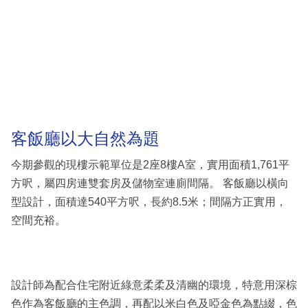
客飯廳以大自然為題
今期參觀的現樓示範單位是2座8樓A室，實用面積1,761平
方呎，屬四房連雙套房及儲物室連廁間隔。 客飯廳以橫向
型設計，面積達540平方呎，長約8.5米；間隔方正實用，
空間充裕。
設計師為配合住宅附近綠意柔柔及清幽的環境，特意用深棕
色作為客飯廳的主色調，再配以米白色及啞金色為點綴，色