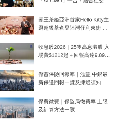
「AI CMO」平台！結合社交聆
聽與廣東話大模型 助中小企數
分鐘生成「貼地」宣傳短片
霸王茶姬亞洲首家Hello Kitty主
題超級茶倉登陸灣仔利東街 推
出首創「伯爵紅茶色」Hello Kitt
y及香港限定特調系列
收息股2026｜25隻高息港股 入
場費$1212起＋回報高達9.89
厘！持續更新
儲蓄保險回報率｜滙豐 中銀最
新保證回報一覽及揀選須知
保費徵費｜保監局徵費率 上限
及計算方法一覽