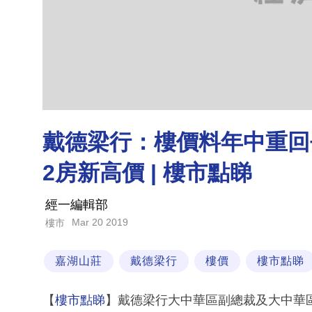
戴德梁行：樓價料年中重回
2房新高價 | 樓市點睇
經一編輯部
Mar 20 2019
樓市
嘉湖山莊
戴德梁行
樓價
樓市點睇
【
樓市點睇
】戴德梁行大中華區副總裁及大中華