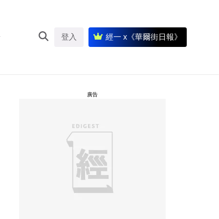
登入
經一 x《華爾街日報》
廣告