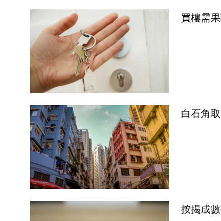
買樓需果
白石角取
按揭成數