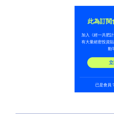
此為訂閱
加入《經一共肥
有大量絕密投資
動
立
已是會員