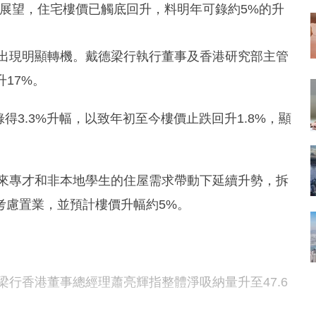
6年展望，住宅樓價已觸底回升，料明年可錄約5%的升
均出現明顯轉機。戴德梁行執行董事及香港研究部主管
升17%。
錄得3.3%升幅，以致年初至今樓價止跌回升1.8%，顯
外來專才和非本地學生的住屋需求帶動下延續升勢，拆
考慮置業，並預計樓價升幅約5%。
梁行香港董事總經理蕭亮輝指整體淨吸納量升至47.6