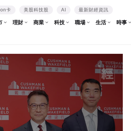
mon卡
美股科技股
AI
最新財經資訊
市
理財
商業
科技
職場
生活
時事