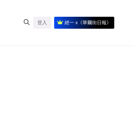
登入
經一 x《華爾街日報》