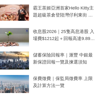
分鐘生成「貼地」宣傳短片
霸王茶姬亞洲首家Hello Kitty主
題超級茶倉登陸灣仔利東街 推
出首創「伯爵紅茶色」Hello Kitt
y及香港限定特調系列
收息股2026｜25隻高息港股 入
場費$1212起＋回報高達9.89
厘！持續更新
儲蓄保險回報率｜滙豐 中銀最
新保證回報一覽及揀選須知
保費徵費｜保監局徵費率 上限
及計算方法一覽