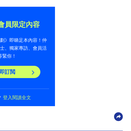
會員限定內容
計劃》即睇足本內容！仲
貼士、獨家專訪、會員活
等緊你！
即訂閲
？
登入閱讀全文