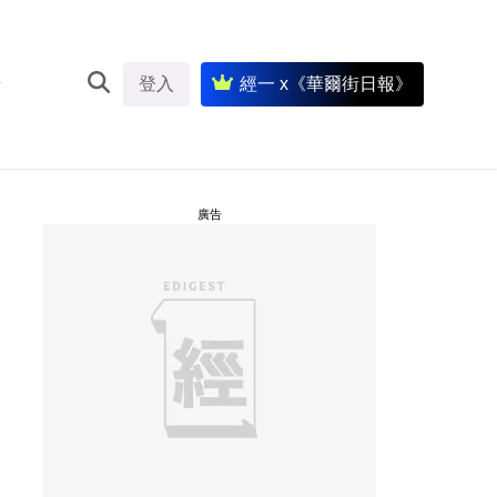
登入
經一 x《華爾街日報》
廣告