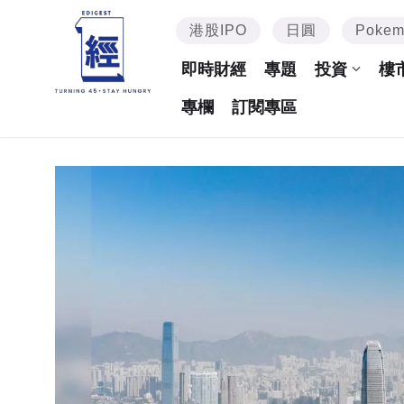
港股IPO
日圓
Poke
即時財經
專題
投資
樓
專欄
訂閱專區