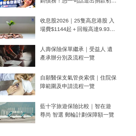
銷債務！憑一句話道出捐款初
衷：加州26萬人接獲免債通知、
一度被誤當詐騙手段
收息股2026｜25隻高息港股 入
場費$1144起＋回報高達9.93
厘！持續更新
人壽保險保單繼承｜受益人 遺
產承辦分別及流程一覽
自願醫保支氣管炎索償｜住院保
障範圍及申請流程一覽
藍十字旅遊保險比較｜智在遊
尊尚 智選 郵輪計劃保障額一覽