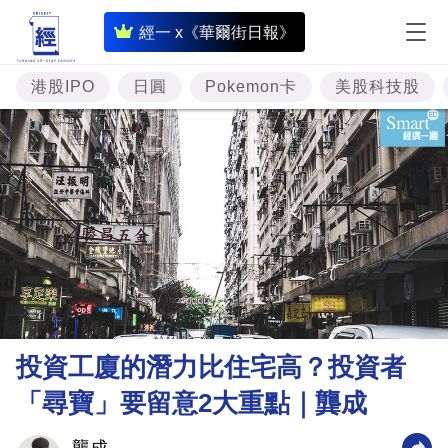
即
經一 x《華爾街日報》
時
財
港股IPO
日圓
Pokemon卡
美股科技股
經
專
題
投
資
樓
市
理
投資工廈的潛力比住宅高？投資者
財
「尋寶」要留意2大重點｜龔成
商
業