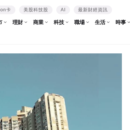
mon卡
美股科技股
AI
最新財經資訊
市
理財
商業
科技
職場
生活
時事