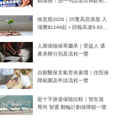
銷債務！憑一句話道出捐款初
衷：加州26萬人接獲免債通知、
一度被誤當詐騙手段
收息股2026｜25隻高息港股 入
場費$1144起＋回報高達9.93
厘！持續更新
人壽保險保單繼承｜受益人 遺
產承辦分別及流程一覽
自願醫保支氣管炎索償｜住院保
障範圍及申請流程一覽
藍十字旅遊保險比較｜智在遊
尊尚 智選 郵輪計劃保障額一覽