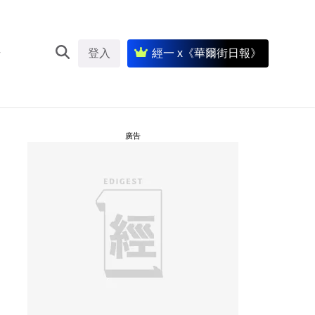
登入
經一 x《華爾街日報》
廣告