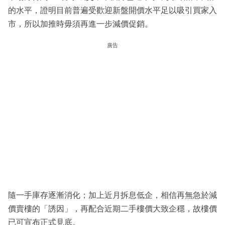
的水平，證明目前普遍受歡迎新盤開價水平足以吸引買家入
市，所以加推時毋須再進一步減價促銷。
廣告
隨一手庫存逐漸消化；加上近月拆息低企，相信再無急於減
價賣樓的「誘因」，再配合近期二手樓價大致企穩，故樓價
已可宣布正式見底。