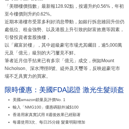
「美聯樓價指數」最新報128.92點，按週升約0.56%，年初
至今樓價則升約0.62%。
近期本港樓市受眾多利好消息帶動，如銀行拆息雖回升但仍
處低位、租金強勢、以及港股上升引致的財富效應等因素，
引發投資者套股換樓，
以「藏富於樓」，其中超級豪宅市場尤其矚目，逾5,000萬
元及「億元」級別的大刁屢見不鮮。
筆者近月信手拈來已有多宗「億元」成交，例如Mount
Nicholson、深水灣徑8號、緹外及天璽等，反映超豪宅市
場不乏具實力的買家。
限時優惠：美國FDA認證 激光生髮頭盔
美國amazon鎖量及評價No. 1
輸入「NMG100」優惠碼額外減$100
香港用家真實試用 8週後效果已經顯著
每週使用3次、每日25分鐘 髮量明顯增加