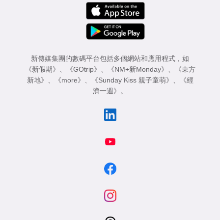
新傳媒集團的數碼平台包括多個網站和應用程式，如
《新假期》
、
《GOtrip》
、
《NM+新Monday》
、
《東方
新地》
、
《more》
、
《Sunday Kiss 親子童萌》
、
《經
濟一週》
。