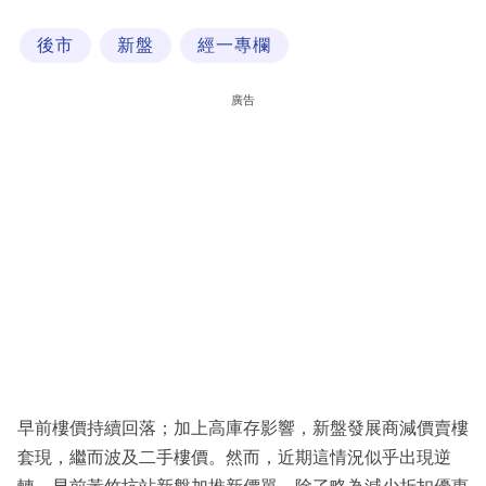
科
後市
新盤
經一專欄
技
職
廣告
場
生
活
時
事
專
欄
訂
閱
早前樓價持續回落；加上高庫存影響，新盤發展商減價賣樓
專
套現，繼而波及二手樓價。然而，近期這情況似乎出現逆
區