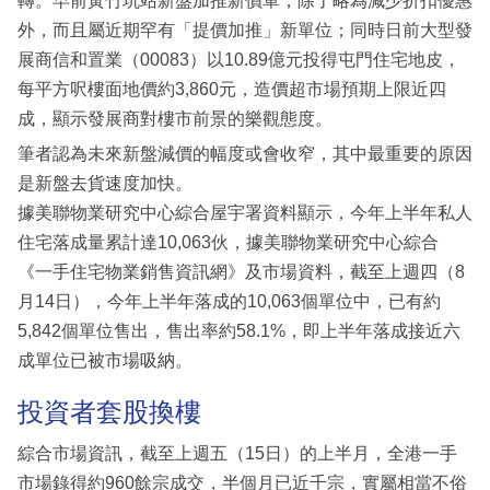
轉。早前黃竹坑站新盤加推新價單，除了略為減少折扣優惠
外，而且屬近期罕有「提價加推」新單位；同時日前大型發
展商信和置業（00083）以10.89億元投得屯門住宅地皮，
每平方呎樓面地價約3,860元，造價超市場預期上限近四
成，顯示發展商對樓市前景的樂觀態度。
筆者認為未來新盤減價的幅度或會收窄，其中最重要的原因
是新盤去貨速度加快。
據美聯物業研究中心綜合屋宇署資料顯示，今年上半年私人
住宅落成量累計達10,063伙，據美聯物業研究中心綜合
《一手住宅物業銷售資訊網》及市場資料，截至上週四（8
月14日），今年上半年落成的10,063個單位中，已有約
5,842個單位售出，售出率約58.1%，即上半年落成接近六
成單位已被市場吸納。
投資者套股換樓
綜合市場資訊，截至上週五（15日）的上半月，全港一手
市場錄得約960餘宗成交，半個月已近千宗，實屬相當不俗