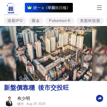
即
經一 x《華爾街日報》
時
財
港股IPO
匯金
Pokemon卡
美股科技股
經
專
題
投
資
樓
市
理
新盤價靠穩 後市交投旺
財
商
布少明
Aug 25 2025
樓市
業