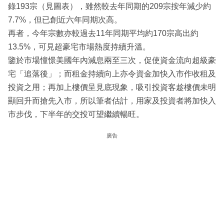
錄193宗（見圖表），雖然較去年同期的209宗按年減少約
7.7%，但已創近六年同期次高。
再者，今年宗數亦較過去11年同期平均約170宗高出約
13.5%，可見超豪宅市場熱度持續升溫。
鑒於市場憧憬美國年內減息兩至三次，促使資金流向超級豪
宅「追落後」；而租金持續向上亦令資金加快入市作收租及
投資之用；再加上樓價呈見底現象，吸引投資客趁樓價未明
顯回升而搶先入市，所以筆者估計，用家及投資者將加快入
市步伐，下半年的交投可望繼續暢旺。
廣告