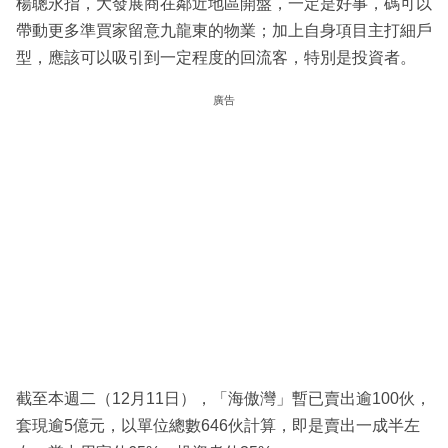
楊聰永指，大發展商在鄰近地區開盤，一定是好事，碼可以
帶動更多準買家留意九龍東的物業；加上自身項目主打細戶
型，應該可以吸引到一定程度的回流客，特別是投資者。
廣告
截至本週二（12月11日），「海傲灣」暫已賣出逾100伙，
套現逾5億元，以單位總數646伙計算，即是賣出一成半左