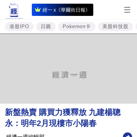
即
經一 x《華爾街日報》
時
財
港股IPO
日圓
Pokemon卡
美股科技股
經
專
題
投
資
樓
市
理
新盤熱賣 購買力獲釋放 九建楊聰
財
永：明年2月現樓市小陽春
商
業