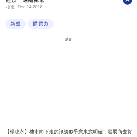
經濟一週編輯部
Dec 14 2018
樓市
科
技
新盤
購買力
職
場
廣告
生
活
時
事
專
欄
訂
閱
專
【楊聰永】樓市向下走的訊號似乎愈來愈明確，發展商去貨
區