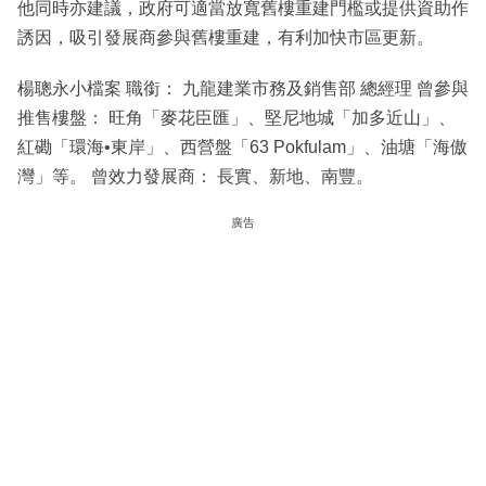
他同時亦建議，政府可適當放寬舊樓重建門檻或提供資助作
誘因，吸引發展商參與舊樓重建，有利加快市區更新。
楊聰永小檔案 職銜： 九龍建業市務及銷售部 總經理 曾參與
推售樓盤： 旺角「麥花臣匯」、堅尼地城「加多近山」、
紅磡「環海•東岸」、西營盤「63 Pokfulam」、油塘「海傲
灣」等。 曾效力發展商： 長實、新地、南豐。
廣告