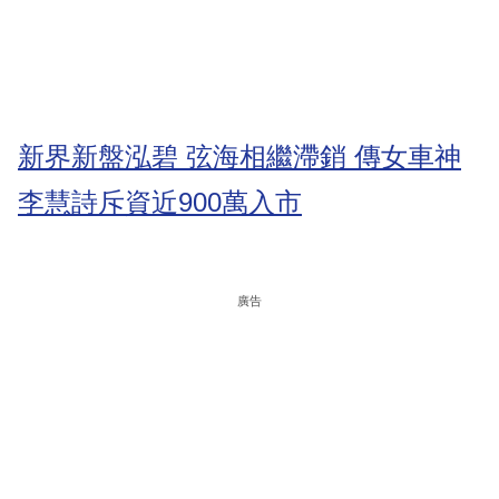
新界新盤泓碧 弦海相繼滯銷 傳女車神
李慧詩斥資近900萬入市
廣告