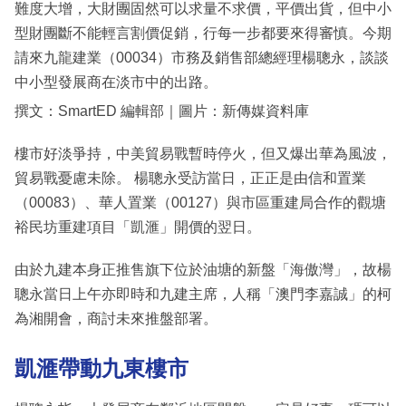
難度大增，大財團固然可以求量不求價，平價出貨，但中小
型財團斷不能輕言割價促銷，行每一步都要來得審慎。今期
請來九龍建業（00034）市務及銷售部總經理楊聰永，談談
中小型發展商在淡市中的出路。
撰文：SmartED 編輯部｜圖片：新傳媒資料庫
樓市好淡爭持，中美貿易戰暫時停火，但又爆出華為風波，
貿易戰憂慮未除。 楊聰永受訪當日，正正是由信和置業
（00083）、華人置業（00127）與市區重建局合作的觀塘
裕民坊重建項目「凱滙」開價的翌日。
由於九建本身正推售旗下位於油塘的新盤「海傲灣」，故楊
聰永當日上午亦即時和九建主席，人稱「澳門李嘉誠」的柯
為湘開會，商討未來推盤部署。
凱滙帶動九東樓市