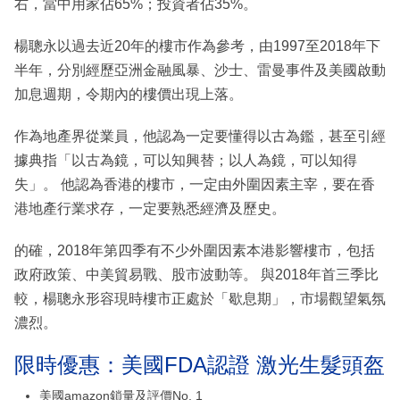
右，當中用家佔65%；投資者佔35%。
楊聰永以過去近20年的樓市作為參考，由1997至2018年下
半年，分別經歷亞洲金融風暴、沙士、雷曼事件及美國啟動
加息週期，令期內的樓價出現上落。
作為地產界從業員，他認為一定要懂得以古為鑑，甚至引經
據典指「以古為鏡，可以知興替；以人為鏡，可以知得
失」。 他認為香港的樓市，一定由外圍因素主宰，要在香
港地產行業求存，一定要熟悉經濟及歷史。
的確，2018年第四季有不少外圍因素本港影響樓市，包括
政府政策、中美貿易戰、股市波動等。 與2018年首三季比
較，楊聰永形容現時樓市正處於「歇息期」，市場觀望氣氛
濃烈。
限時優惠：美國FDA認證 激光生髮頭盔
美國amazon鎖量及評價No. 1