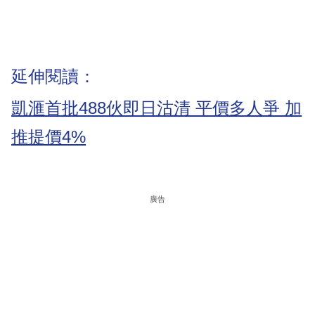
延伸閱讀：
凱滙首批488伙即日沽清 平價多人爭 加
推提價4%
廣告