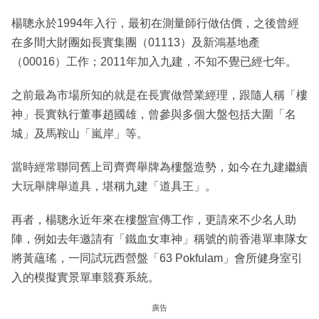
楊聰永於1994年入行，最初在測量師行做估價，之後曾經
在多間大財團如長實集團（01113）及新鴻基地產
（00016）工作；2011年加入九建，不知不覺已經七年。
之前最為市場所知的就是在長實做營業經理，跟隨人稱「樓
神」長實執行董事趙國雄，曾參與多個大盤包括大圍「名
城」及馬鞍山「嵐岸」等。
當時經常聯同舊上司齊齊舉牌為樓盤造勢，如今在九建繼續
大玩舉牌舉道具，堪稱九建「道具王」。
再者，楊聰永近年來在樓盤宣傳工作，更請來不少名人助
陣，例如去年邀請有「鐵血女車神」稱號的前香港單車隊女
將黃蘊瑤，一同試玩西營盤「63 Pokfulam」會所健身室引
入的模擬實景單車競賽系統。
廣告