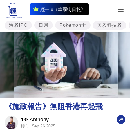
即
經一 x《華爾街日報》
時
財
港股IPO
日圓
Pokemon卡
美股科技股
經
專
題
投
資
樓
市
理
《施政報告》無阻香港再起飛
財
商
1% Anthony
Sep 26 2025
樓市
業