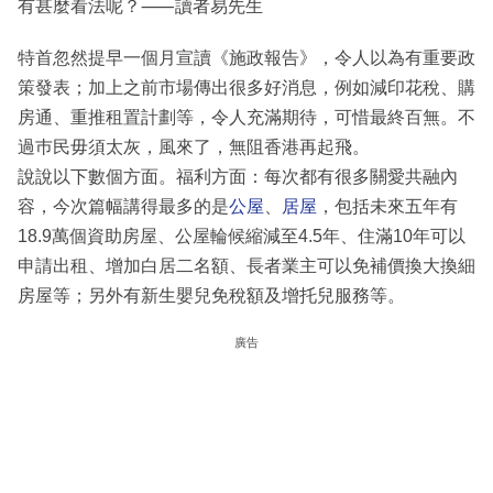
有甚麼看法呢？⸺讀者易先生
特首忽然提早一個月宣讀《施政報告》，令人以為有重要政
策發表；加上之前市場傳出很多好消息，例如減印花稅、購
房通、重推租置計劃等，令人充滿期待，可惜最終百無。不
過巿民毋須太灰，風來了，無阻香港再起飛。
說說以下數個方面。福利方面：每次都有很多關愛共融內
容，今次篇幅講得最多的是
公屋
、
居屋
，包括未來五年有
18.9萬個資助房屋、公屋輪候縮減至4.5年、住滿10年可以
申請出租、增加白居二名額、長者業主可以免補價換大換細
房屋等；另外有新生嬰兒免稅額及增托兒服務等。
廣告