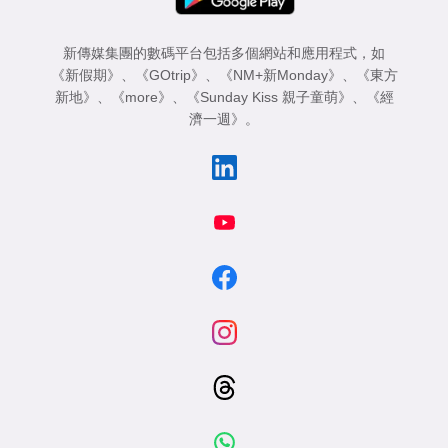
新傳媒集團的數碼平台包括多個網站和應用程式，如
《新假期》
、
《GOtrip》
、
《NM+新Monday》
、
《東方
新地》
、
《more》
、
《Sunday Kiss 親子童萌》
、
《經
濟一週》
。