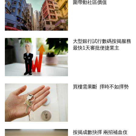
圍帶動社區價值
大型銀行試行數碼按揭服務
最快1天審批便捷業主
買樓需果斷 擇時不如擇勢
按揭成數抉擇 兩招補血伎