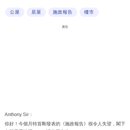
科
公屋
居屋
施政報告
樓市
技
職
廣告
場
生
活
時
事
專
欄
訂
閱
Anthony Sir：
專
你好！今個月特首剛發表的《施政報告》很令人失望，閣下
區