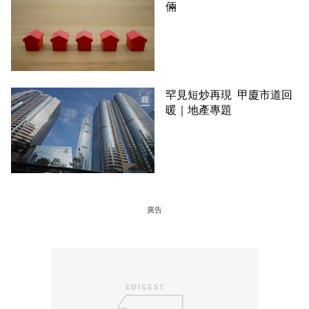
倆
罕見短炒再現 甲廈市道回
暖｜地產專題
廣告