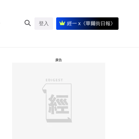
登入
經一 x《華爾街日報》
廣告