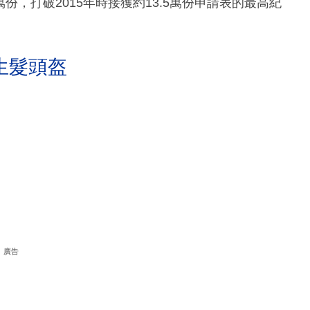
份，打破2015年時接獲約13.5萬份申請表的最高紀
生髮頭盔
廣告