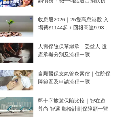
銷債務！憑一句話道出捐款初
衷：加州26萬人接獲免債通知、
一度被誤當詐騙手段
收息股2026｜25隻高息港股 入
場費$1144起＋回報高達9.93
厘！持續更新
人壽保險保單繼承｜受益人 遺
產承辦分別及流程一覽
自願醫保支氣管炎索償｜住院保
障範圍及申請流程一覽
藍十字旅遊保險比較｜智在遊
尊尚 智選 郵輪計劃保障額一覽