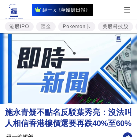
即
經一 x《華爾街日報》
時
財
港股IPO
匯金
Pokemon卡
美股科技股
經
專
題
投
資
樓
市
理
施永青疑不點名反駁葉秀亮：沒法叫
財
人相信香港樓價還要再跌40%至60%
商
業