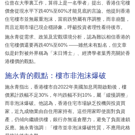
位曾在大學裏工作，算得上是一名學者」提出、香港住宅樓
價會從現水平下跌40%至60%才能見底的言論。他提到香港
住宅樓市並無嚴重泡沫，當前跌勢屬有序調整，而非崩盤，
而且近期市場已現企穩跡象，呼籲投資者理性看待後市。
施永青從需求、政策及宏觀環境分析，認為難以相信香港的
住宅樓價還要再跌40%至60% ——雖然未有點名，但文章
似是針對被外界稱為「末日博士」、經濟學者葉秀亮關於香
港樓價的觀點。
施永青的觀點：樓市非泡沫爆破
施永青指出，香港樓市自2022年美國加息周期啟動後，樓
價累計跌幅不足30%，年均跌幅不到10%，屬「緩慢調整」
而非泡沫爆破。他認為，香港住宅市場缺乏投機與投資買
家，近九成物業由自住用家持有。這些用家即使面對負資
產，仍傾向繼續供樓，銀行亦無逼倉壓力，避免了負面連鎖
反應。施永青強調：「樓市並非泡沫爆破性質，不應用此格