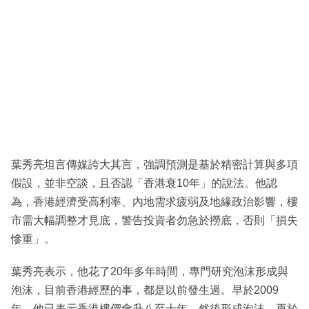
葉秀亮坦言傳媒誇大其言，強調預測是基於精密計算與多項
假設，並非空談，且否認「香港衰10年」的說法。他認
為，香港經濟受高利率、內地需求疲弱及地緣政治影響，樓
市需大幅調整才見底，警告投資者勿急於撈底，否則「損失
慘重」。
葉秀亮表示，他花了20年多年時間，專門研究泡沫形成與
泡沫，目前香港經歷的事，都是以前發生過。早於2009
年，他已表示香港樓價會升八至十年，然後形成泡沫，再於