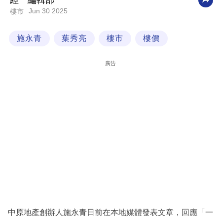
經一編輯部
Jun 30 2025
樓市
科
技
施永青
葉秀亮
樓市
樓價
職
場
廣告
生
活
時
事
專
欄
訂
閱
專
中原地產創辦人施永青日前在本地媒體發表文章，回應「一
區