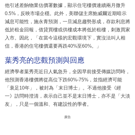
他引述差餉物業估價署數據，顯示住宅樓價連續兩月微升
0.5%，反映市場企穩。此外，美聯儲主席鮑威爾近期暗示
減息可能性，施永青預測，一旦減息趨勢形成，存款利息將
低於租金回報，借貸買樓或供樓成本將低於租樓，刺激買家
入市。因此，「在當今這樣的宏觀環境下，實沒法叫人相
信，香港的住宅樓價還要再跌40%至60%。」
葉秀亮的悲觀預測與回應
經濟學者葉秀亮近日人氣急升，全因早前接受傳媒訪問時，
他預測香港樓價將從高位下跌60%-75%，並指經濟可能
「衰足10年」，被封為「末日博士」。不過他接受《經
一》訪問時澄清，表示自己並不是末日博士，亦不是「大淡
友」，只是一個溫和、有建設性的學者。
廣告