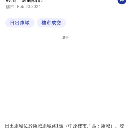
經濟一週編輯部
Feb 23 2024
樓市
科
技
日出康城
樓市成交
職
場
廣告
生
活
時
事
專
欄
訂
閱
專
日出康城位於康城康城路1號（中原樓市片區：康城）。發
區