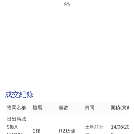
廣告
成交紀錄
物業名稱
樓層
座數
房間
面積(實)呎
日出康城
9期A
土地註冊
14/06/202
2樓
R215號