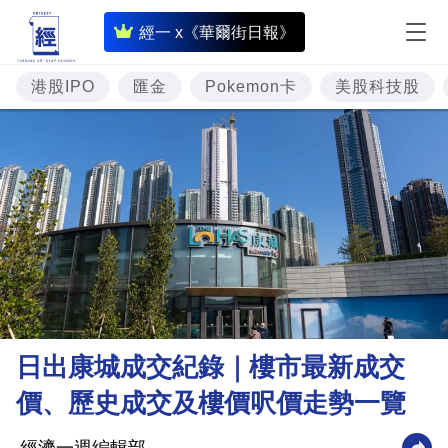
即
經一 x《華爾街日報》
時
財
港股IPO
匯金
Pokemon卡
美股科技股
經
專
題
投
資
樓
市
理
日出康城成交紀錄｜樓市最新成交
財
價、歷史成交及樓價呎價走勢一覽
商
業