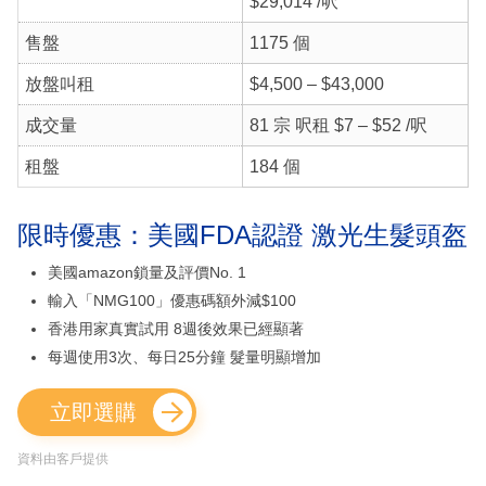
$29,014 /呎
售盤
1175 個
放盤叫租
$4,500 – $43,000
成交量
81 宗 呎租 $7 – $52 /呎
租盤
184 個
限時優惠：美國FDA認證 激光生髮頭盔
美國amazon鎖量及評價No. 1
輸入「NMG100」優惠碼額外減$100
香港用家真實試用 8週後效果已經顯著
每週使用3次、每日25分鐘 髮量明顯增加
立即選購
資料由客戶提供