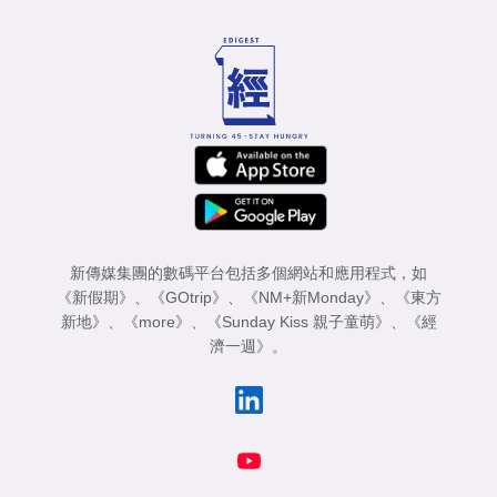
新傳媒集團的數碼平台包括多個網站和應用程式，如
《新假期》
、
《GOtrip》
、
《NM+新Monday》
、
《東方
新地》
、
《more》
、
《Sunday Kiss 親子童萌》
、
《經
濟一週》
。