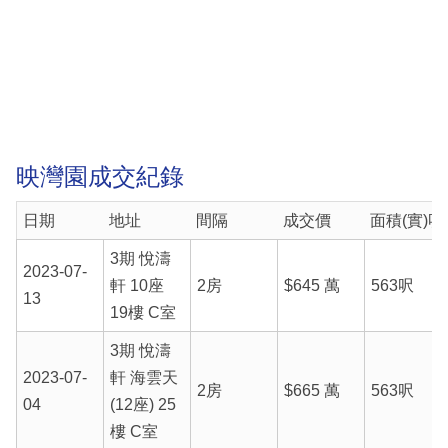
映灣園成交紀錄
日期
地址
間隔
成交價
面積(實)呎
3期 悅濤
2023-07-
軒 10座
2房
$645 萬
563呎
13
19樓 C室
3期 悅濤
2023-07-
軒 海雲天
2房
$665 萬
563呎
04
(12座) 25
樓 C室