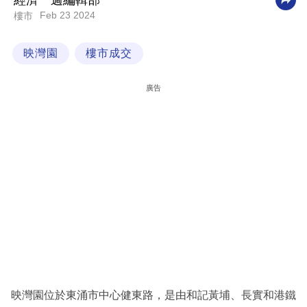
經濟一週編輯部
Feb 23 2024
樓市
科
技
映灣園
樓市成交
職
場
廣告
生
活
時
事
專
欄
訂
閱
專
映灣園位於東涌市中心健東路，是由和記黃埔、長實和港鐵
區