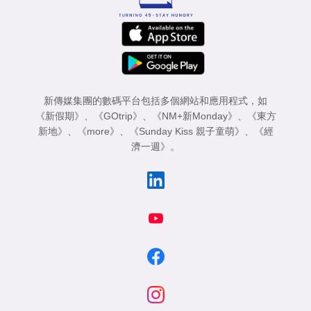
新傳媒集團的數碼平台包括多個網站和應用程式，如
《新假期》
、
《GOtrip》
、
《NM+新Monday》
、
《東方
新地》
、
《more》
、
《Sunday Kiss 親子童萌》
、
《經
濟一週》
。