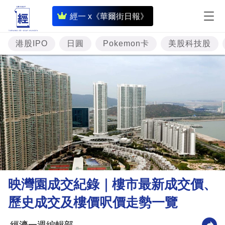
即
經一 x《華爾街日報》
時
財
港股IPO
日圓
Pokemon卡
美股科技股
經
專
題
投
資
樓
市
理
映灣園成交紀錄｜樓市最新成交價、
財
歷史成交及樓價呎價走勢一覽
商
業