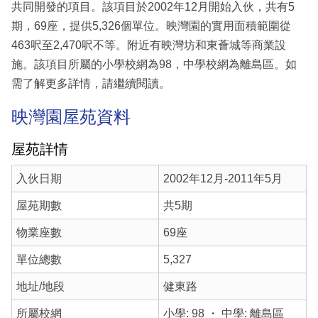
共同開發的項目。該項目於2002年12月開始入伙，共有5
期，69座，提供5,326個單位。映灣園的實用面積範圍從
463呎至2,470呎不等。附近有映灣坊和東薈城等商業設
施。該項目所屬的小學校網為98，中學校網為離島區。如
需了解更多詳情，請繼續閱讀。
映灣園屋苑資料
屋苑詳情
入伙日期
2002年12月-2011年5月
屋苑期數
共5期
物業座數
69座
單位總數
5,327
地址/地段
健東路
所屬校網
小學: 98 ・ 中學: 離島區