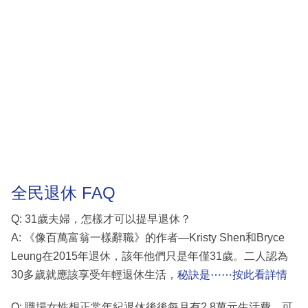
全民退休 FAQ
Q: 31歲夫婦，怎樣才可以提早退休？
A: 《像百萬富翁一樣辭職》的作者—Kristy Shen和Bryce
Leung在2015年退休，該年他們只是年僅31歲。二人認為
30多歲就應該享受年輕退休生活，
秘訣是⋯⋯按此看詳情
Q: 職場女性想正常年紀退休後後每月有2.8萬元生活費，可