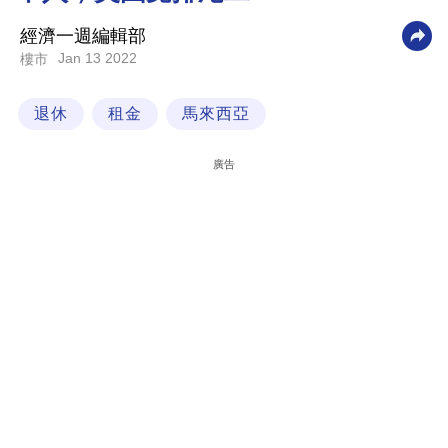
科
經濟一週編輯部
技
Jan 13 2022
樓市
職
退休
租金
馬來西亞
場
生
廣告
活
時
事
專
欄
訂
閱
專
區