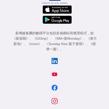
新傳媒集團的數碼平台包括多個網站和應用程式，如
《新假期》
、
《GOtrip》
、
《NM+新Monday》
、
《東方
新地》
、
《more》
、
《Sunday Kiss 親子童萌》
、
《經
濟一週》
。