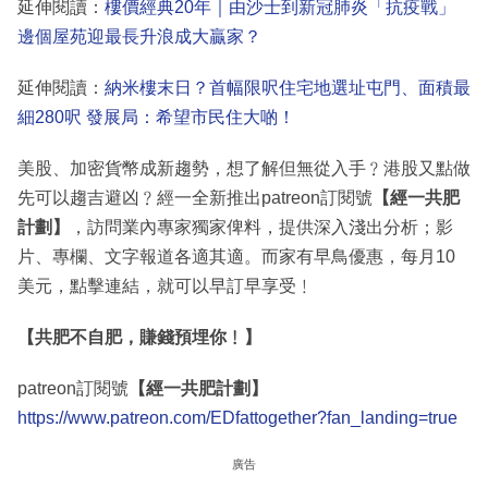
延伸閱讀：
樓價經典20年｜由沙士到新冠肺炎「抗疫戰」
邊個屋苑迎最長升浪成大贏家？
延伸閱讀：
納米樓末日？首幅限呎住宅地選址屯門、面積最
細280呎 發展局：希望市民住大啲！
美股、加密貨幣成新趨勢，想了解但無從入手﹖港股又點做
先可以趨吉避凶﹖經一全新推出patreon訂閱號
【經一共肥
計劃】
，訪問業內專家獨家俾料，提供深入淺出分析；影
片、專欄、文字報道各適其適。而家有早鳥優惠，每月10
美元，點擊連結，就可以早訂早享受﹗
【共肥不自肥，賺錢預埋你﹗】
patreon訂閱號
【經一共肥計劃】
https://www.patreon.com/EDfattogether?fan_landing=true
廣告