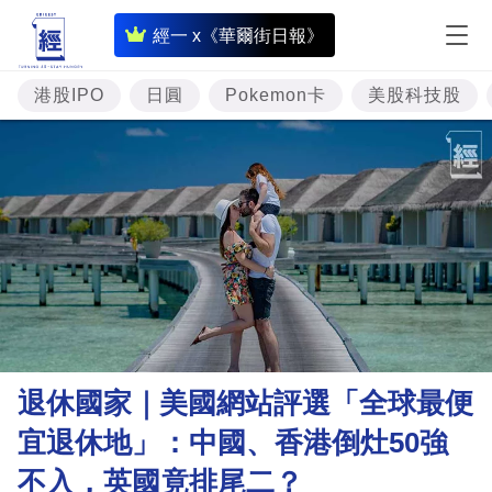
即
經一 x《華爾街日報》
時
財
港股IPO
日圓
Pokemon卡
美股科技股
經
專
題
投
資
樓
市
理
退休國家｜美國網站評選「全球最便
財
宜退休地」：中國、香港倒灶50強
商
不入，英國竟排尾二？
業