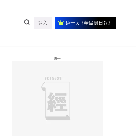
登入
經一 x《華爾街日報》
廣告