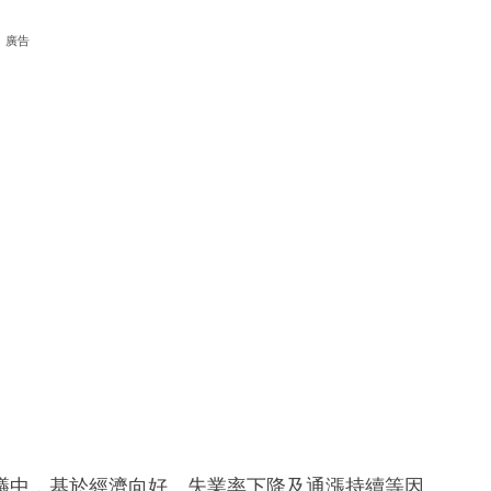
廣告
議中，基於經濟向好、失業率下降及通漲持續等因