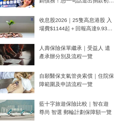
銷債務！憑一句話道出捐款初
衷：加州26萬人接獲免債通知、
一度被誤當詐騙手段
收息股2026｜25隻高息港股 入
場費$1144起＋回報高達9.93
厘！持續更新
人壽保險保單繼承｜受益人 遺
產承辦分別及流程一覽
自願醫保支氣管炎索償｜住院保
障範圍及申請流程一覽
藍十字旅遊保險比較｜智在遊
尊尚 智選 郵輪計劃保障額一覽