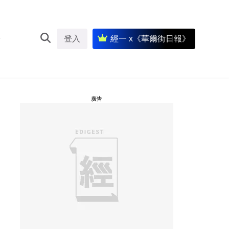
登入
經一 x《華爾街日報》
廣告