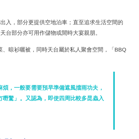
家出入，部分更提供空地泊車；直至追求生活空間的
，天台部分亦可用作儲物或閒時大宴親朋。
菜、晾衫曬被，同時天台屬於私人聚會空間，「BBQ
麻煩，一般要需要預早準備遮風擋雨功夫，
冇嘢驚」。又認為，即使四周比較多昆蟲入