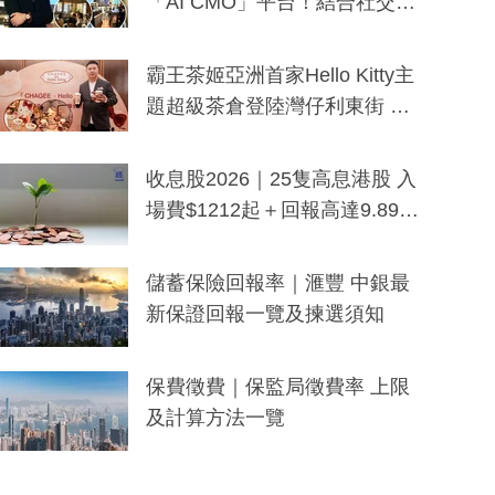
「AI CMO」平台！結合社交聆
聽與廣東話大模型 助中小企數
分鐘生成「貼地」宣傳短片
霸王茶姬亞洲首家Hello Kitty主
題超級茶倉登陸灣仔利東街 推
出首創「伯爵紅茶色」Hello Kitt
y及香港限定特調系列
收息股2026｜25隻高息港股 入
場費$1212起＋回報高達9.89
厘！持續更新
儲蓄保險回報率｜滙豐 中銀最
新保證回報一覽及揀選須知
保費徵費｜保監局徵費率 上限
及計算方法一覽