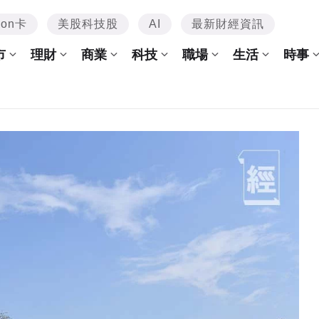
mon卡
美股科技股
AI
最新財經資訊
市
理財
商業
科技
職場
生活
時事