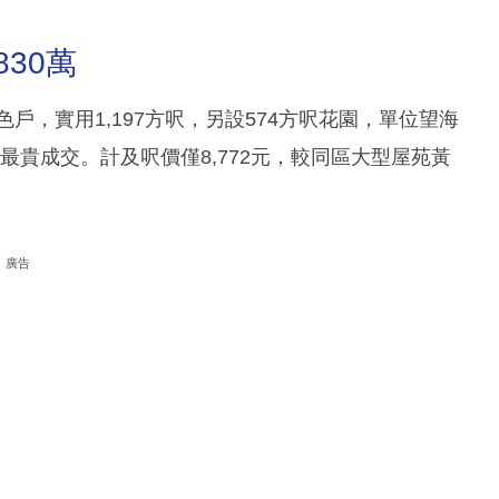
830萬
戶，實用1,197方呎，另設574方呎花園，單位望海
史最貴成交。計及呎價僅8,772元，較同區大型屋苑黃
廣告