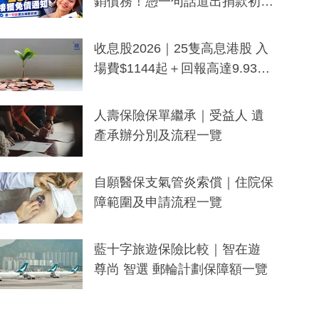
銷債務！憑一句話道出捐款初
衷：加州26萬人接獲免債通知、
一度被誤當詐騙手段
收息股2026｜25隻高息港股 入
場費$1144起＋回報高達9.93
厘！持續更新
人壽保險保單繼承｜受益人 遺
產承辦分別及流程一覽
自願醫保支氣管炎索償｜住院保
障範圍及申請流程一覽
藍十字旅遊保險比較｜智在遊
尊尚 智選 郵輪計劃保障額一覽