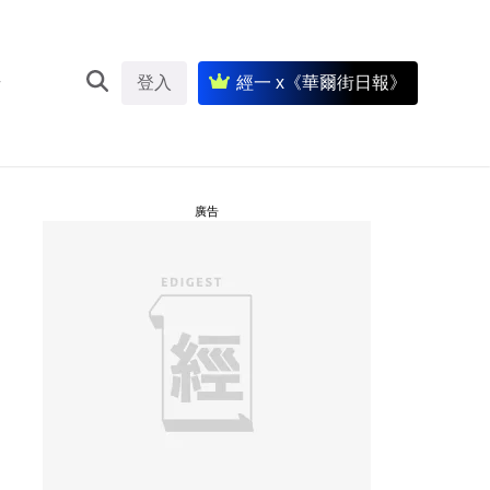
登入
經一 x《華爾街日報》
廣告