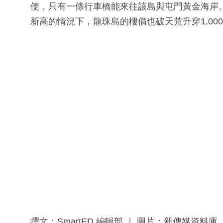
便，只有一條行車橋能來往該島與屯門黃金海岸
新高的情況下，龍珠島的樓價也破天荒升穿1,00
撰文：SmartED 編輯部 ｜ 圖片：新傳媒資料庫