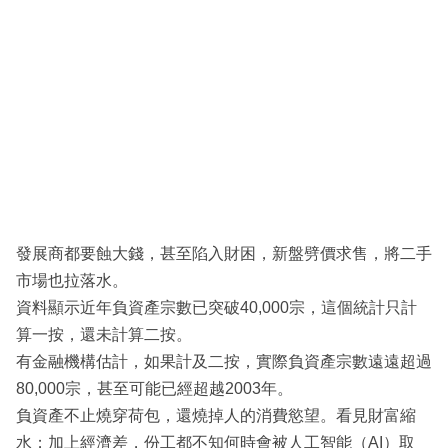
發展商都要蝕大錢，甚至陷入財困，新盤劈價求售，將二手
市場也拉落水。
資料顯示近年負資產宗數已突破40,000宗，這個統計只計
算一按，還未計算二按。
有金融機構估計，如果計及二按，實際負資產宗數遠遠超過
80,000宗，甚至可能已經超越2003年。
負資產不止燒穿荷包，還燒掉人的消費慾望。看見財富縮
水；加上經濟差，份工都不知何時會被人工智能（AI）取