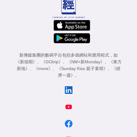
新傳媒集團的數碼平台包括多個網站和應用程式，如
《新假期》
、
《GOtrip》
、
《NM+新Monday》
、
《東方
新地》
、
《more》
、
《Sunday Kiss 親子童萌》
、
《經
濟一週》
。