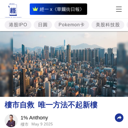
即
經一 x《華爾街日報》
時
財
港股IPO
日圓
Pokemon卡
美股科技股
經
專
題
投
資
樓
市
理
樓市自救 唯一方法不起新樓
財
商
1% Anthony
May 9 2025
樓市
業