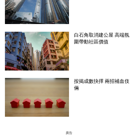
白石角取消建公屋 高端氛
圍帶動社區價值
按揭成數抉擇 兩招補血伎
倆
廣告