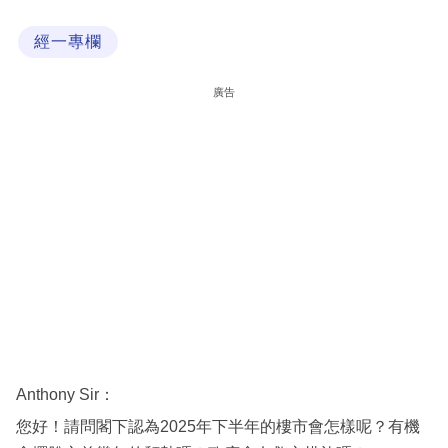
科
經一專欄
技
職
廣告
場
生
活
時
事
專
欄
訂
閱
Anthony Sir：
專
您好！請問閣下認為2025年下半年的樓市會怎樣呢？有機
區