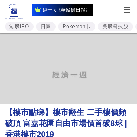
即
經一 x《華爾街日報》
時
財
港股IPO
日圓
Pokemon卡
美股科技股
經
專
題
投
資
樓
市
理
【樓市點睇】樓市翻生 二手樓價頻
財
破頂 富嘉花園自由市場價首破8球 |
商
香港樓市2019
業