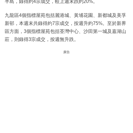
半島，錄得約4宗成交，較上週末跌約20%。
九龍區4個指標屋苑包括麗港城、黃埔花園、新都城及美孚
新邨，本週末共錄得約7宗成交，按週升約75%。至於新界
區方面，3個指標屋苑包括荃灣中心、沙田第一城及嘉湖山
莊，則錄得3宗成交，按週無升跌。
廣告