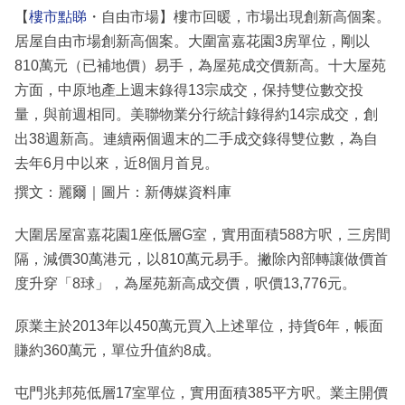
【
樓市點睇
・自由市場】樓市回暖，市場出現創新高個案。
居屋自由市場創新高個案。大圍富嘉花園3房單位，剛以
810萬元（已補地價）易手，為屋苑成交價新高。十大屋苑
方面，中原地產上週末錄得13宗成交，保持雙位數交投
量，與前週相同。美聯物業分行統計錄得約14宗成交，創
出38週新高。連續兩個週末的二手成交錄得雙位數，為自
去年6月中以來，近8個月首見。
撰文：麗爾｜圖片：新傳媒資料庫
大圍居屋富嘉花園1座低層G室，實用面積588方呎，三房間
隔，減價30萬港元，以810萬元易手。撇除內部轉讓做價首
度升穿「8球」，為屋苑新高成交價，呎價13,776元。
原業主於2013年以450萬元買入上述單位，持貨6年，帳面
賺約360萬元，單位升值約8成。
屯門兆邦苑低層17室單位，實用面積385平方呎。業主開價