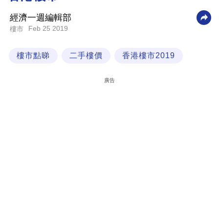
科
經濟一週編輯部
技
Feb 25 2019
樓市
職
樓市點睇
二手樓價
香港樓市2019
場
生
廣告
活
時
事
專
欄
訂
閱
專
區