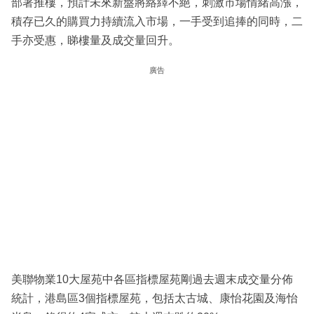
部署推樓，預計未來新盤將絡繹不絕，刺激市場情緒高漲，
積存已久的購買力持續流入市場，一手受到追捧的同時，二
手亦受惠，睇樓量及成交量回升。
廣告
美聯物業10大屋苑中各區指標屋苑剛過去週末成交量分佈
統計，港島區3個指標屋苑，包括太古城、康怡花園及海怡