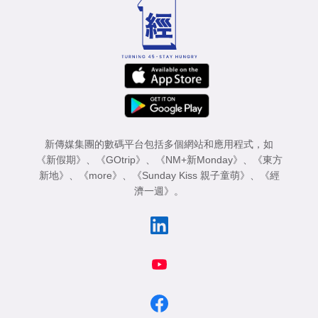
新傳媒集團的數碼平台包括多個網站和應用程式，如
《新假期》
、
《GOtrip》
、
《NM+新Monday》
、
《東方
新地》
、
《more》
、
《Sunday Kiss 親子童萌》
、
《經
濟一週》
。