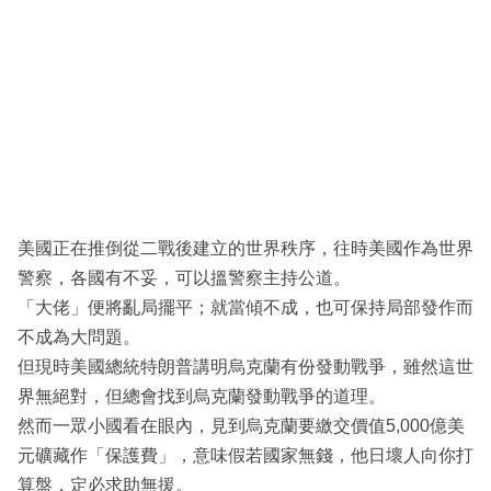
美國正在推倒從二戰後建立的世界秩序，往時美國作為世界
警察，各國有不妥，可以搵警察主持公道。
「大佬」便將亂局擺平；就當傾不成，也可保持局部發作而
不成為大問題。
但現時美國總統特朗普講明烏克蘭有份發動戰爭，雖然這世
界無絕對，但總會找到烏克蘭發動戰爭的道理。
然而一眾小國看在眼內，見到烏克蘭要繳交價值5,000億美
元礦藏作「保護費」，意味假若國家無錢，他日壞人向你打
算盤，定必求助無援。