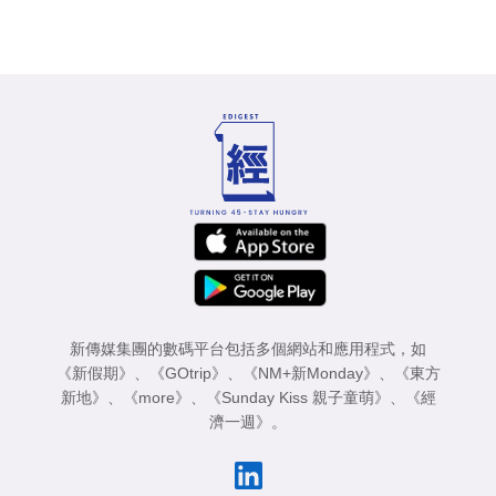
新傳媒集團的數碼平台包括多個網站和應用程式，如
《新假期》
、
《GOtrip》
、
《NM+新Monday》
、
《東方
新地》
、
《more》
、
《Sunday Kiss 親子童萌》
、
《經
濟一週》
。