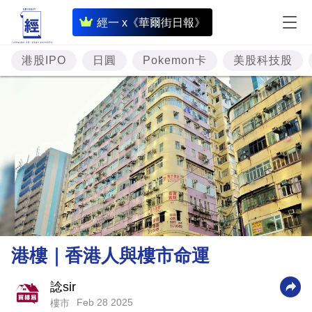
即
經一 x《華爾街日報》
時
財
港股IPO
日圓
Pokemon卡
美股科技股
經
專
題
投
資
樓
市
理
港樓｜香港人與樓市命運
財
商
諗sir
Feb 28 2025
樓市
業