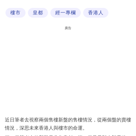
科
樓市
皇都
經一專欄
香港人
技
職
廣告
場
生
活
時
事
專
欄
訂
閱
近日筆者去視察兩個售樓新盤的售樓情況，從兩個盤的賣樓
專
情況，深思未來香港人與樓市的命運。
區