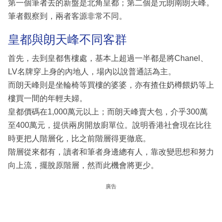
第一個筆者去的新盤是北角皇都；第二個是元朗南朗天峰。
筆者觀察到，兩者客源非常不同。
皇都與朗天峰不同客群
首先，去到皇都售樓處，基本上超過一半都是將Chanel、
LV名牌穿上身的內地人，場內以說普通話為主。
而朗天峰則是坐輪椅等買樓的婆婆，亦有揸住奶樽餵奶等上
樓買一間的年輕夫婦。
皇都價碼在1,000萬元以上；而朗天峰賣大包，介乎300萬
至400萬元，提供兩房開放廚單位。說明香港社會現在比往
時更把人階層化，比之前階層得更徹底。
階層從來都有，讀者和筆者身邊總有人，靠改變思想和努力
向上流，擺脫原階層，然而此機會將更少。
廣告