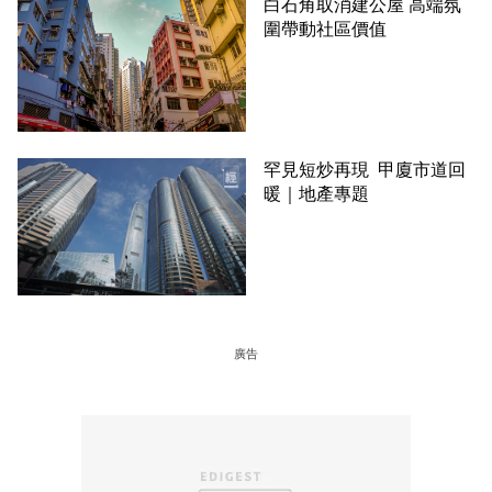
白石角取消建公屋 高端氛
圍帶動社區價值
罕見短炒再現 甲廈市道回
暖｜地產專題
廣告