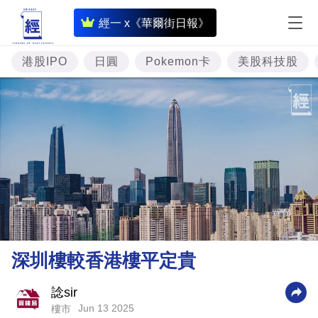
即
經一 x《華爾街日報》
時
財
港股IPO
日圓
Pokemon卡
美股科技股
經
專
題
投
資
樓
市
理
深圳樓較香港樓平定貴
財
商
諗sir
Jun 13 2025
樓市
業