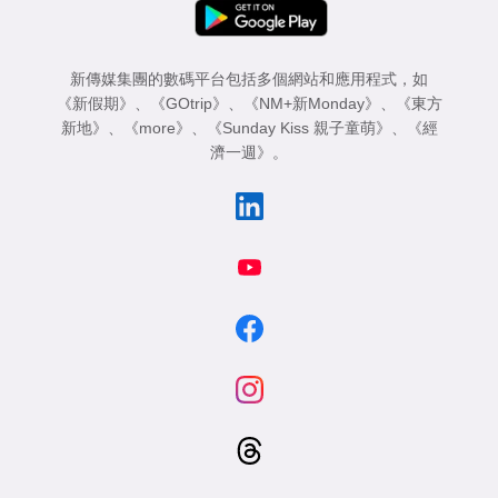
新傳媒集團的數碼平台包括多個網站和應用程式，如
《新假期》
、
《GOtrip》
、
《NM+新Monday》
、
《東方
新地》
、
《more》
、
《Sunday Kiss 親子童萌》
、
《經
濟一週》
。