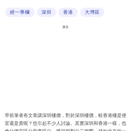
科
經一專欄
深圳
香港
大灣區
技
職
廣告
場
生
活
時
事
專
欄
訂
閱
早前筆者有文章講深圳樓價，對於深圳樓價，較香港樓是便
專
宜還是貴呢？也引起不少人討論。其實深圳和香港一樣，也
區