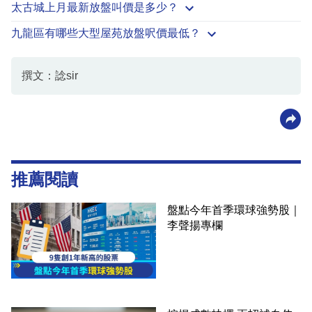
太古城上月最新放盤叫價是多少？
九龍區有哪些大型屋苑放盤呎價最低？
撰文：諗sir
推薦閱讀
盤點今年首季環球強勢股｜
李聲揚專欄