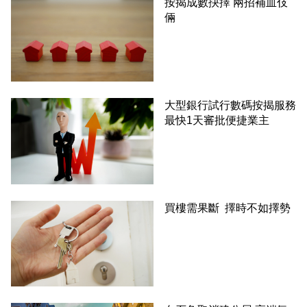
按揭成數抉擇 兩招補血伎
倆
大型銀行試行數碼按揭服務
最快1天審批便捷業主
買樓需果斷 擇時不如擇勢