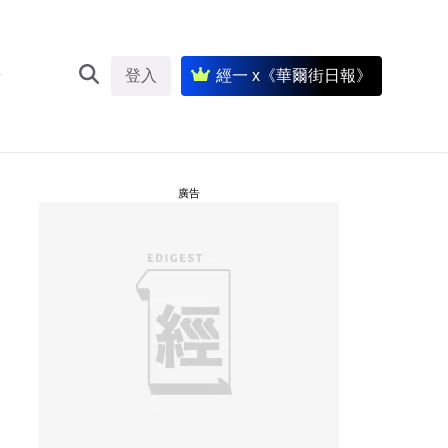
登入
經一 x《華爾街日報》
廣告