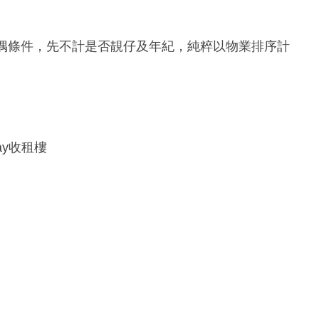
擇偶條件，先不計是否靚仔及年紀，純粹以物業排序計
pay收租樓