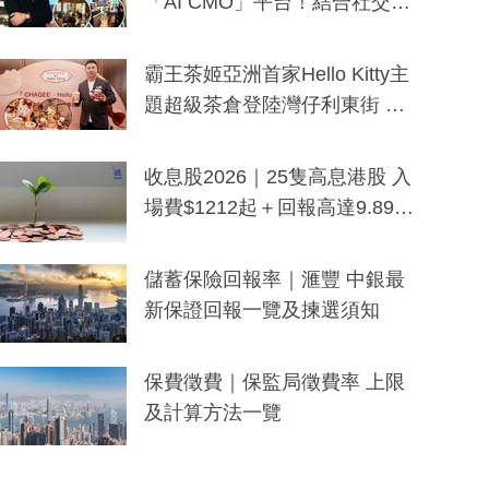
「AI CMO」平台！結合社交聆
聽與廣東話大模型 助中小企數
分鐘生成「貼地」宣傳短片
霸王茶姬亞洲首家Hello Kitty主
題超級茶倉登陸灣仔利東街 推
出首創「伯爵紅茶色」Hello Kitt
y及香港限定特調系列
收息股2026｜25隻高息港股 入
場費$1212起＋回報高達9.89
厘！持續更新
儲蓄保險回報率｜滙豐 中銀最
新保證回報一覽及揀選須知
保費徵費｜保監局徵費率 上限
及計算方法一覽