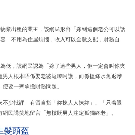
有物業出租的業主，該網民形容「嫁到這個老公可以話
形容「不用為住屋煩惱，收入可以全數支配，財務自
樓為低，該網民認為「嫁了這些男人，佢一定會叫你夾
種男人根本唔係娶老婆返嚟呵護，而係搵條水魚返嚟
，便要一齊承擔財務問題。
來不少批評。有留言指「妳揀人人揀妳」、「只着眼
有網民講笑地留言「無樓既男人注定孤獨終老」。
生髮頭盔