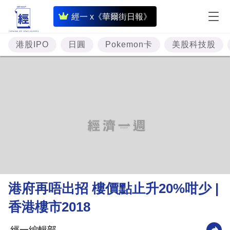
即
經一 x《華爾街日報》
時
財
港股IPO
日圓
Pokemon卡
美股科技股
經
專
題
投
資
樓
市
理
港府再唔出招 樓價點止升20%咁少 |
財
香港樓市2018
商
業