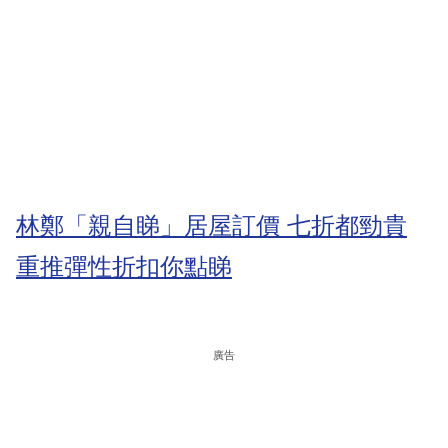
林鄭「親自睇」居屋訂價 七折都勁貴
重推彈性折扣你點睇
廣告