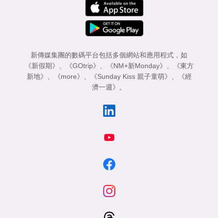
新傳媒集團的數碼平台包括多個網站和應用程式，如
《新假期》
、
《GOtrip》
、
《NM+新Monday》
、
《東方
新地》
、
《more》
、
《Sunday Kiss 親子童萌》
、
《經
濟一週》
。