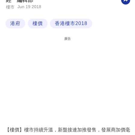
經一編輯部
Jun 19 2018
樓市
科
技
港府
樓價
香港樓市2018
職
場
廣告
生
活
時
事
專
欄
訂
閱
專
【樓價】樓市持續升溫，新盤接連加推發售，發展商加價毫
區