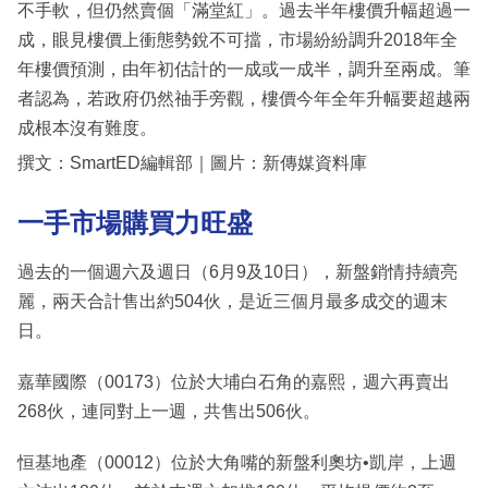
不手軟，但仍然賣個「滿堂紅」。過去半年樓價升幅超過一
成，眼見樓價上衝態勢銳不可擋，市場紛紛調升2018年全
年樓價預測，由年初估計的一成或一成半，調升至兩成。筆
者認為，若政府仍然䄂手旁觀，樓價今年全年升幅要超越兩
成根本沒有難度。
撰文：SmartED編輯部｜圖片：新傳媒資料庫
一手市場購買力旺盛
過去的一個週六及週日（6月9及10日），新盤銷情持續亮
麗，兩天合計售出約504伙，是近三個月最多成交的週末
日。
嘉華國際（00173）位於大埔白石角的嘉熙，週六再賣出
268伙，連同對上一週，共售出506伙。
恒基地產（00012）位於大角嘴的新盤利奧坊•凱岸，上週