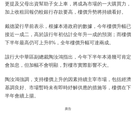
更提及父母出資幫助子女上車，將成為市場的一大購買力，
加上收租回報仍較銀行存款要高，樓價升勢將持續看好。
戴德梁行早前表示，根據本港政府的數據，今年樓價升幅已
接近一成二，高於該行年初估計全年升一成的預測；而樓價
下半年最高仍可上升8%，全年樓價升幅可達兩成。
該行大中華區副總裁陶汝鴻指出，今年下半年本港幾可肯定
會加息，但加幅不會明顯，對樓市實際影響不大。
陶汝鴻強調，支持樓價上升的因素持續主宰市場，包括經濟
基調良好、市場暫時未有即時紓解供應的措施等，樓價在下
半年會續上揚。
廣告