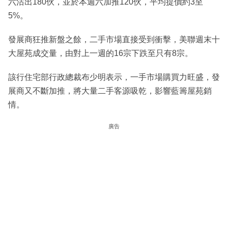
六沽出180伙，並於本週六加推120伙，平均提價約3至
5%。
發展商狂推新盤之餘，二手市場直接受到衝擊，美聯週末十
大屋苑成交量，由對上一週的16宗下跌至只有8宗。
該行住宅部行政總裁布少明表示，一手市場購買力旺盛，發
展商又不斷加推，將大量二手客源吸乾，影響藍籌屋苑銷
情。
廣告