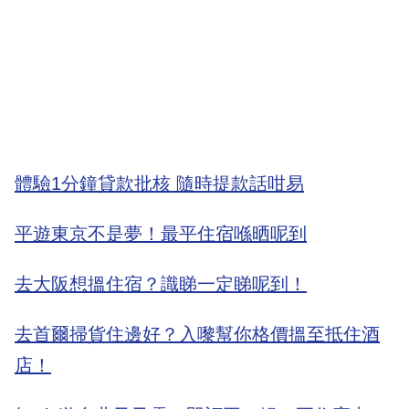
體驗1分鐘貸款批核 隨時提款話咁易
平遊東京不是夢！最平住宿喺晒呢到
去大阪想搵住宿？識睇一定睇呢到！
去首爾掃貨住邊好？入嚟幫你格價搵至抵住酒
店！