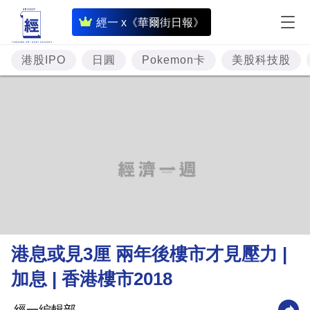
即
經一 x《華爾街日報》
時
財
港股IPO
日圓
Pokemon卡
美股科技股
經
專
題
投
資
樓
市
理
港息或見3厘 兩年後樓市才見壓力 |
財
加息 | 香港樓市2018
商
業