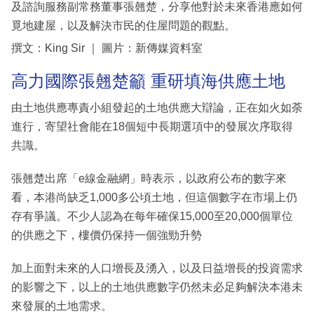
及諮詢服務副常務董事張翹楚，分享他對於未來香港應如何
覓地建屋，以及解決市民的住屋問題的觀點。
撰文：King Sir ｜ 圖片：新傳媒資料室
高力國際張翹楚籲 重研填海供應土地
由土地供應專責小組發起的土地供應大辯論，正在如火如荼
進行，寄望社會能在18個短中長期選項中的發展次序取得
共識。
張翹楚出席「e線金融網」時表示，以政府公布的數字來
看，本港尚缺乏1,000多公頃土地，但這個數字在市場上仍
存有爭議。不少人認為在每年確保15,000至20,000個單位
的供應之下，樓價仍保持一個強勁升勢
加上面對未來的人口增長及湧入，以及日益增長的投資需求
的影響之下，以上的土地供應數字仍然未必足夠解決本港未
來發展的土地需求。