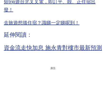
短trip遊台北叉叉電，即訂平、靚、正住宿出
發！
去旅遊想搵住宿？識睇一定睇呢到！
延伸閱讀：
資金流走快加息 施永青對樓市最新預測
廣告