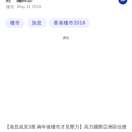
經一編輯部
May 11 2018
樓市
科
技
樓市
加息
香港樓市2018
職
場
廣告
生
活
時
事
專
欄
訂
閱
專
【港息或見3厘 兩年後樓市才見壓力】高力國際亞洲區估價
區