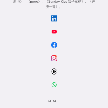
新地》
、
《more》
、
《Sunday Kiss 親子童萌》
、
《經
濟一週》
。