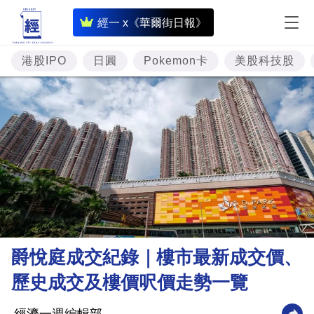
即
經一 x《華爾街日報》
時
財
港股IPO
日圓
Pokemon卡
美股科技股
經
專
題
投
資
樓
市
理
爵悅庭成交紀錄｜樓市最新成交價、
財
歷史成交及樓價呎價走勢一覽
商
業