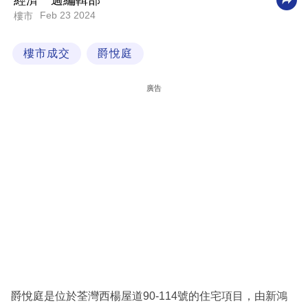
經濟一週編輯部
Feb 23 2024
樓市
科
技
樓市成交
爵悅庭
職
場
廣告
生
活
時
事
專
欄
訂
閱
專
爵悅庭是位於荃灣西楊屋道90-114號的住宅項目，由新鴻
區