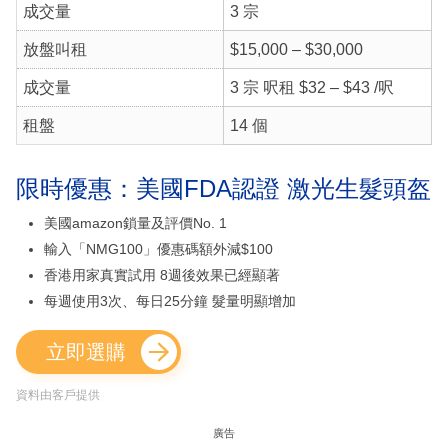
成交量
3 宗
放盤叫租
$15,000 – $30,000
成交量
3 宗 呎租 $32 – $43 /呎
租盤
14 個
限時優惠：美國FDA認證 激光生髮頭盔
美國amazon鎖量及評價No. 1
輸入「NMG100」優惠碼額外減$100
香港用家真實試用 8週後效果已經顯著
每週使用3次、每日25分鐘 髮量明顯增加
立即選購
資料由客戶提供
廣告