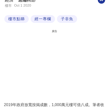
經濟一週編輯部
Oct 1 2020
樓市
科
技
樓市點睇
經一專欄
子非魚
職
場
廣告
生
活
時
事
專
欄
訂
閱
專
2019年政府放寬按揭成數，1,000萬元樓可借八成。筆者收
區