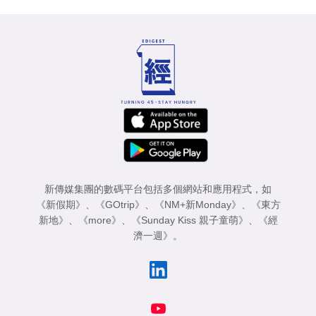
新傳媒集團的數碼平台包括多個網站和應用程式，如
《新假期》
、
《GOtrip》
、
《NM+新Monday》
、
《東方
新地》
、
《more》
、
《Sunday Kiss 親子童萌》
、
《經
濟一週》
。