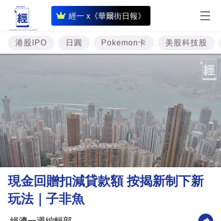
即
經一 x《華爾街日報》
時
財
港股IPO
日圓
Pokemon卡
美股科技股
經
專
題
投
資
樓
市
理
現金回贈扣減貸款額 按揭新制下新
財
玩法｜子非魚
商
業