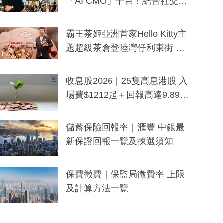
「AI CMO」平台！結合社交聆
聽與廣東話大模型 助中小企數
分鐘生成「貼地」宣傳短片
霸王茶姬亞洲首家Hello Kitty主
題超級茶倉登陸灣仔利東街 推
出首創「伯爵紅茶色」Hello Kitt
y及香港限定特調系列
收息股2026｜25隻高息港股 入
場費$1212起＋回報高達9.89
厘！持續更新
儲蓄保險回報率｜滙豐 中銀最
新保證回報一覽及揀選須知
保費徵費｜保監局徵費率 上限
及計算方法一覽