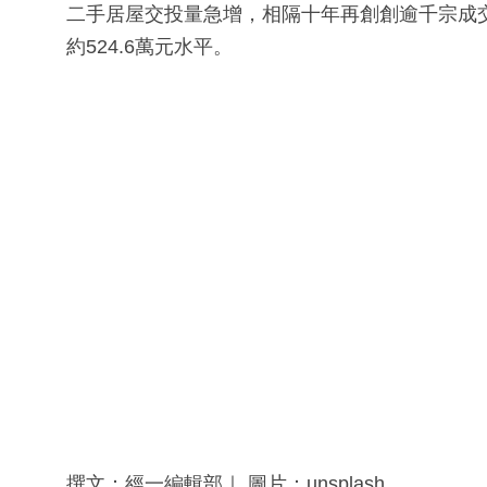
二手居屋交投量急增，相隔十年再創創逾千宗成交
約524.6萬元水平。
撰文：經一編輯部｜ 圖片：unsplash