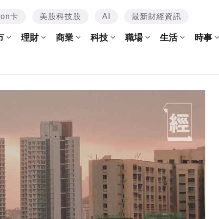
mon卡
美股科技股
AI
最新財經資訊
市
理財
商業
科技
職場
生活
時事