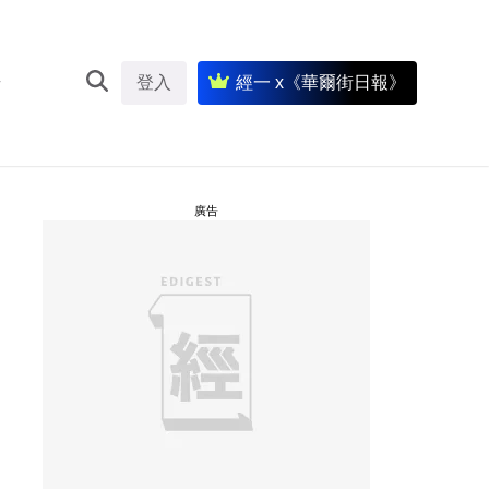
登入
經一 x《華爾街日報》
廣告