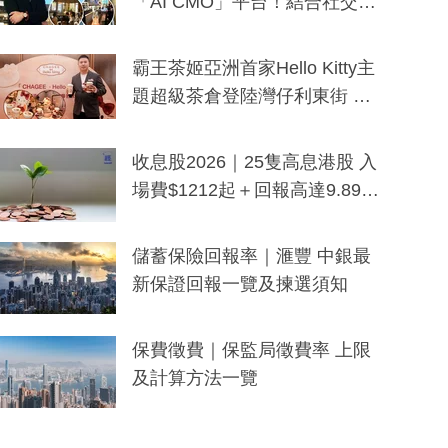
「AI CMO」平台！結合社交聆
聽與廣東話大模型 助中小企數
分鐘生成「貼地」宣傳短片
霸王茶姬亞洲首家Hello Kitty主
題超級茶倉登陸灣仔利東街 推
出首創「伯爵紅茶色」Hello Kitt
y及香港限定特調系列
收息股2026｜25隻高息港股 入
場費$1212起＋回報高達9.89
厘！持續更新
儲蓄保險回報率｜滙豐 中銀最
新保證回報一覽及揀選須知
保費徵費｜保監局徵費率 上限
及計算方法一覽