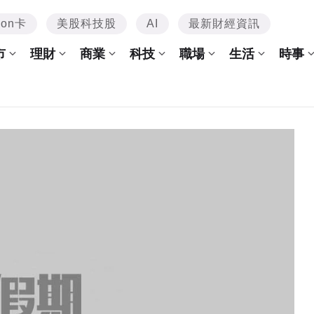
mon卡
美股科技股
AI
最新財經資訊
市
理財
商業
科技
職場
生活
時事