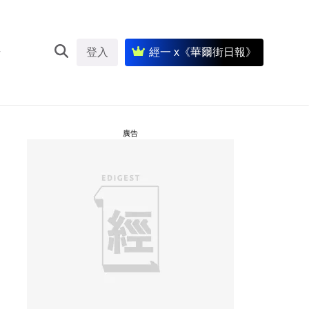
登入
經一 x《華爾街日報》
廣告