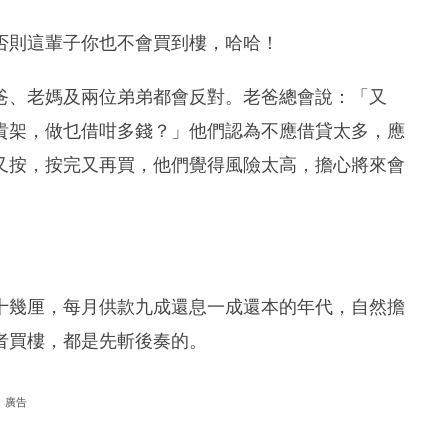
否則這輩子你也不會買到樓，哈哈！
爸、老媽及兩位弟弟都會反對。老爸總會說：「又
貴架，做乜借咁多錢？」他們認為不應借貸太多，應
又按，按完又再買，他們覺得風險太高，擔心將來會
十幾厘，每月供款九成還息一成還本的年代，自然擔
者買樓，都是先斬後奏的。
廣告