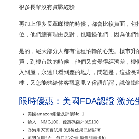
很多長輩沒有實戰經驗
再加上很多長輩睇樓的時候，都會比較負面，包
位，他們總有理由反對，也難怪他們，因為他們
是的，絕大部分人都有這種怕輸的心態。樓市升
買，到樓市跌的時候，他們又會覺得經濟差，樓
入到屋，永遠只看到差的地方，問題是，這些長
樓，又怎能夠給你客觀意見？俗語所謂，識條鐵
限時優惠：美國FDA認證 激光
美國amazon鎖量及評價No. 1
輸入「NMG100」優惠碼額外減$100
香港用家真實試用 8週後效果已經顯著
每週使用3次、每日25分鐘 髮量明顯增加