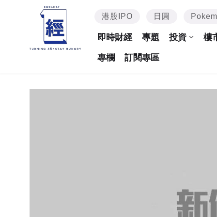
港股IPO
日圓
Poke
即時財經
專題
投資
樓
專欄
訂閱專區