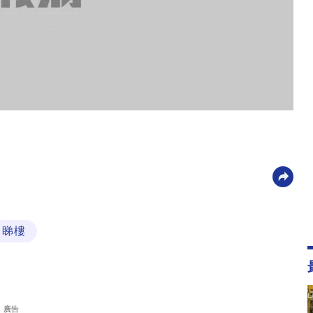
睇樓
廣告