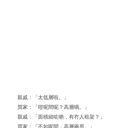
親戚：「太低層啦。」
買家：「咁呢間呢？高層喎。」
親戚：「面積細咗啲，有冇人租架？」
買家：「不如呢間，高層兩房。」