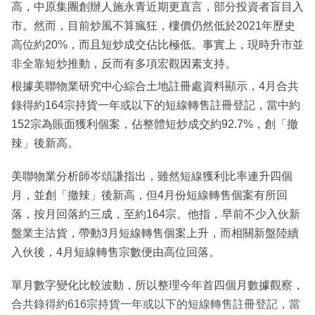
高，中原集團創辦人施永青近期更直言，部分投資者盲目入
市。然而，目前炒風不算瘋狂，樓價仍然低於2021年歷史
高位約20%，而且短炒成交佔比極低。事實上，現時升市並
非全靠短炒推動，反而有多項宏觀因素支持。
根據美聯物業研究中心綜合土地註冊處資料顯示，4月合共
錄得約164宗持貨一年或以下的短線轉售註冊登記，當中約
152宗為賬面獲利個案，佔整體短炒成交約92.7%，創「撤
辣」後新高。
美聯物業分析師岑頌謙指出，雖然短線獲利比率連升四個
月，並創「撤辣」後新高，但4月份短線轉售個案有所回
落，按月回落約三成，至約164宗。他指，早前不少入伙新
盤業主沽貨，帶動3月短線轉售個案上升，而相關新盤陸續
入伙後，4月短線轉售宗數便由高位回落。
單月數字變化比較波動，所以整理今年首四個月數據觀察，
合共錄得約616宗持貨一年或以下的短線轉售註冊登記，當