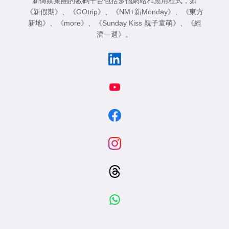
新傳媒集團的數碼平台包括多個網站和應用程式，如
《新假期》
、
《GOtrip》
、
《NM+新Monday》
、
《東方
新地》
、
《more》
、
《Sunday Kiss 親子童萌》
、
《經
濟一週》
。