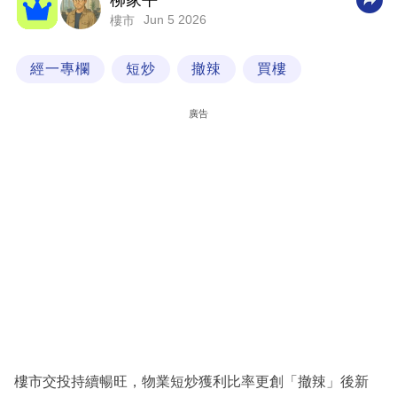
柳家平
Jun 5 2026
樓市
科
技
經一專欄
短炒
撤辣
買樓
職
場
廣告
生
活
時
事
專
欄
訂
閱
專
樓市交投持續暢旺，物業短炒獲利比率更創「撤辣」後新
區