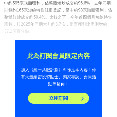
中約595宗賬面獲利，佔整體短炒成交約96.6%；去年同期
則錄約165宗短線轉售註冊登記，當中約98宗賬面獲利，佔
整體短炒成交約59.4%。比較之下，今年首四個月短線轉售
宗數，較2025年同期大升約3.7倍，賬面獲利比率則增約
37.2個百分點。
此為訂閱會員限定內容
加入《經一共肥計劃》即睇足本內容！仲
有大量絕密投資貼士、獨家專訪、會員活
動等緊你！
立即訂閲