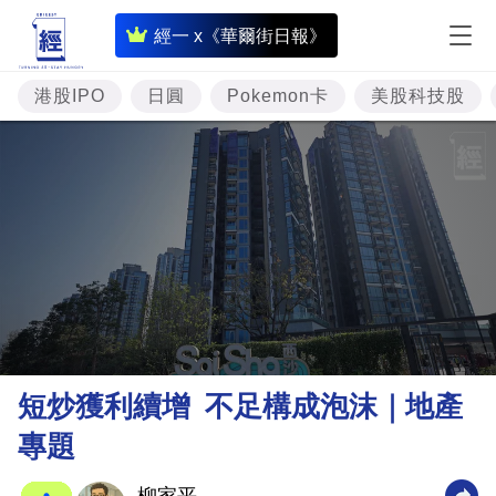
即
經一 x《華爾街日報》
時
財
港股IPO
日圓
Pokemon卡
美股科技股
經
專
題
投
資
樓
市
理
短炒獲利續增 不足構成泡沫｜地產
財
專題
商
業