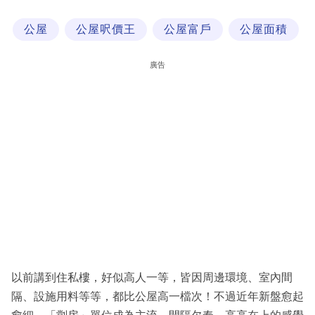
科
公屋
公屋呎價王
公屋富戶
公屋面積
技
職
廣告
場
生
活
時
事
專
欄
訂
閱
以前講到住私樓，好似高人一等，皆因周邊環境、室內間
專
隔、設施用料等等，都比公屋高一檔次！不過近年新盤愈起
區