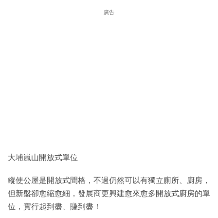
廣告
大埔嵐山開放式單位
縱使公屋是開放式間格，不過仍然可以有獨立廁所、廚房，
但新盤卻愈縮愈細，發展商更興建愈來愈多開放式廚房的單
位，實行起到盡、賺到盡！