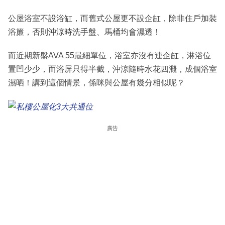
公屋浴室不設浴缸，而舊式公屋更不設企缸，除非住戶加裝
浴簾，否則沖涼時洗手盤、馬桶均會濕透！
而近期新盤AVA 55最細單位，浴室亦沒有連企缸，淋浴位
置凹少少，而浴屏只得半截，沖涼隨時水花四濺，成個浴室
濕晒！講到這個情景，係咪與公屋有幾分相似呢？
廣告