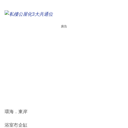
廣告
環海．東岸
浴室冇企缸