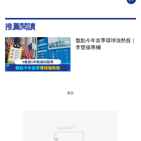
推薦閱讀
盤點今年首季環球強勢股｜
李聲揚專欄
廣告