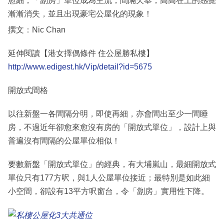
愈細，「劏房」單位成為主流，間隔欠奉，高高在上的感覺
漸漸消失，並且出現豪宅公屋化的現象！
撰文：Nic Chan
延伸閱讀【港女擇偶條件 住公屋勝私樓】
http://www.edigest.hk/Vip/detail?id=5675
開放式間格
以往新盤一各間隔分明，即使再細，亦會間出至少一間睡
房，不過近年卻愈來愈沒有房的「開放式單位」，設計上與
普遍沒有間隔的公屋單位相似！
要數新盤「開放式單位」的經典，有大埔嵐山，最細開放式
單位只有177方呎，與1人公屋單位接近；最特別是如此細
小空間，卻設有13平方呎窗台，令「劏房」實用性下降。