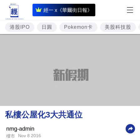
即
經一 x《華爾街日報》
時
財
港股IPO
日圓
Pokemon卡
美股科技股
經
專
題
投
資
樓
市
理
私樓公屋化3大共通位
財
商
nmg-admin
Nov 8 2016
樓市
業