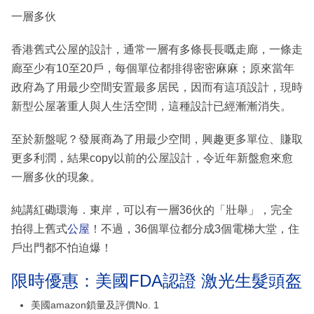
一層多伙
香港舊式公屋的設計，通常一層有多條長長嘅走廊，一條走
廊至少有10至20戶，每個單位都排得密密麻麻；原來當年
政府為了用最少空間安置最多居民，因而有這項設計，現時
新型公屋著重人與人生活空間，這種設計已經漸漸消失。
至於新盤呢？發展商為了用最少空間，興趣更多單位、賺取
更多利潤，結果copy以前的公屋設計，令近年新盤愈來愈
一層多伙的現象。
純講紅磡環海．東岸，可以有一層36伙的「壯舉」，完全
拍得上舊式
公屋
！不過，36個單位都分成3個電梯大堂，住
戶出門都不怕迫爆！
限時優惠：美國FDA認證 激光生髮頭盔
美國amazon鎖量及評價No. 1