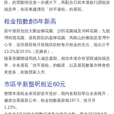
跌」的背馳情況進一步擴大下，再配合日前本港銀行調低按
揭息率，各區漸趨湧現「供平過租」的屋苑。
租金指數創5年新高
當中屋苑包括大圍金獅花園、沙田花園城及河畔花園；九龍
灣得寶花園、港島西區的嘉輝花園、馬鞍山的薈朗及荃灣中
心等，這些屋苑每月按揭供款較每月租金的支出，低出介乎
13.2%至20.5%（見圖表）。
隨著美國聯儲局踏入減息週期，相信本港亦有望跟減按揭息
率，令各屋苑「供平過租」的幅度，以及屋苑數量亦將會愈
來愈多，刺激買家入市。
市區半新盤呎租近60元
整體本港租金表現卻逆市造好，期內各類別單位全面報升，
據差估署最新公布，租金指數最新報197.5，按月升
1.13%。