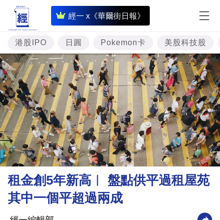
即
經一 x《華爾街日報》
時
財
港股IPO
日圓
Pokemon卡
美股科技股
經
專
題
投
資
樓
市
理
租金創5年新高︳ 盤點供平過租屋苑
財
其中一個平超過兩成
商
業