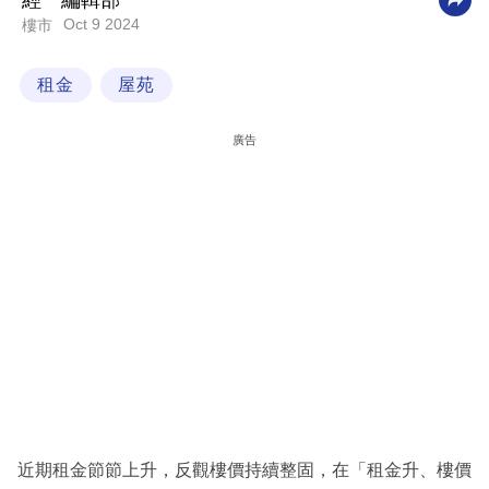
經一編輯部
Oct 9 2024
樓市
科
技
租金
屋苑
職
場
廣告
生
活
時
事
專
欄
訂
閱
專
近期租金節節上升，反觀樓價持續整固，在「租金升、樓價
區