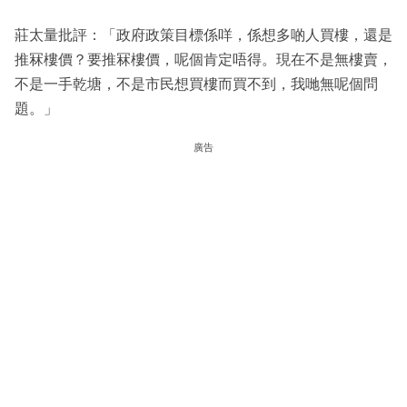
莊太量批評：「政府政策目標係咩，係想多啲人買樓，還是
推冧樓價？要推冧樓價，呢個肯定唔得。現在不是無樓賣，
不是一手乾塘，不是市民想買樓而買不到，我哋無呢個問
題。」
廣告