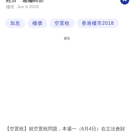
經濟一週編輯部
Jun 6 2018
樓市
科
技
加息
樓價
空置稅
香港樓市2018
職
場
廣告
生
活
時
事
專
欄
訂
閱
專
【空置稅】就空置稅問題，本週一（6月4日）在立法會財
區