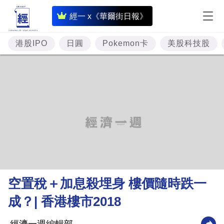
即
經一 x《華爾街日報》
時
財
港股IPO
日圓
Pokemon卡
美股科技股
經
專
題
投
資
樓
市
理
空置稅＋加息殺埋身 樓價隨時跌一
財
成？| 香港樓市2018
商
業