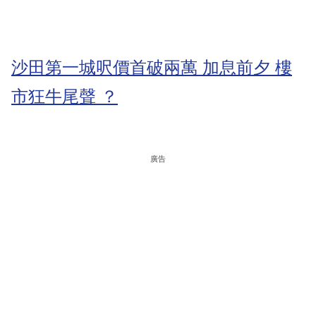
沙田第一城呎價首破兩萬 加息前夕 樓
市狂牛尾聲 ？
廣告