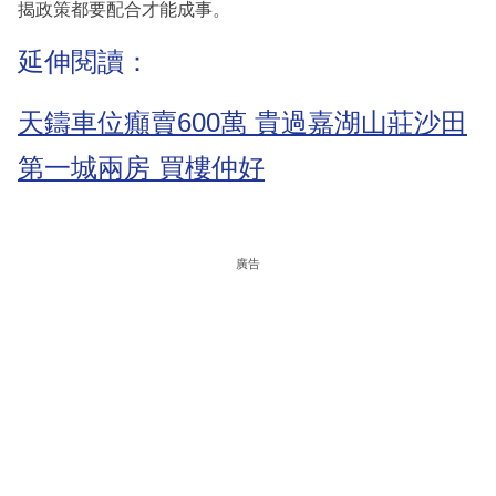
揭政策都要配合才能成事。
延伸閱讀：
天鑄車位癲賣600萬 貴過嘉湖山莊沙田
第一城兩房 買樓仲好
廣告