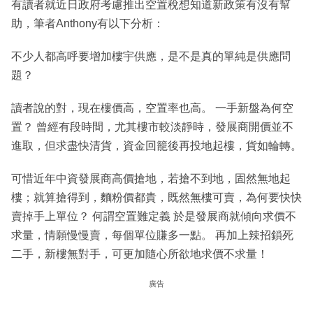
有讀者就近日政府考慮推出空置稅想知道新政策有沒有幫
助，筆者Anthony有以下分析：
不少人都高呼要增加樓宇供應，是不是真的單純是供應問
題？
讀者說的對，現在樓價高，空置率也高。 一手新盤為何空
置？ 曾經有段時間，尤其樓市較淡靜時，發展商開價並不
進取，但求盡快清貨，資金回籠後再投地起樓，貨如輪轉。
可惜近年中資發展商高價搶地，若搶不到地，固然無地起
樓；就算搶得到，麵粉價都貴，既然無樓可賣，為何要快快
賣掉手上單位？ 何謂空置難定義 於是發展商就傾向求價不
求量，情願慢慢賣，每個單位賺多一點。 再加上辣招鎖死
二手，新樓無對手，可更加隨心所欲地求價不求量！
廣告