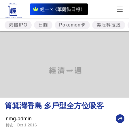
即
經一 x《華爾街日報》
時
財
港股IPO
日圓
Pokemon卡
美股科技股
經
專
題
投
資
樓
市
理
筲箕灣香島 多戶型全方位吸客
財
商
nmg-admin
Oct 1 2016
樓市
業