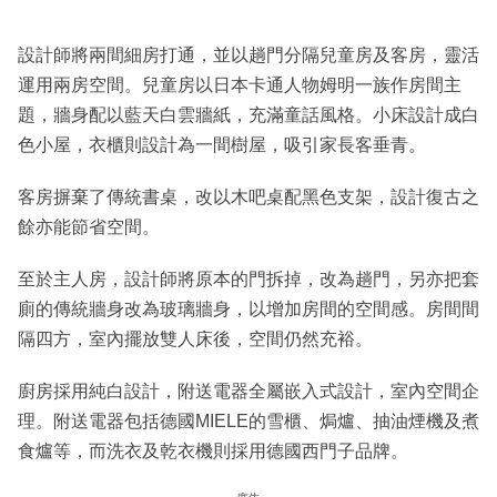
設計師將兩間細房打通，並以趟門分隔兒童房及客房，靈活
運用兩房空間。兒童房以日本卡通人物姆明一族作房間主
題，牆身配以藍天白雲牆紙，充滿童話風格。小床設計成白
色小屋，衣櫃則設計為一間樹屋，吸引家長客垂青。
客房摒棄了傳統書桌，改以木吧桌配黑色支架，設計復古之
餘亦能節省空間。
至於主人房，設計師將原本的門拆掉，改為趟門，另亦把套
廁的傳統牆身改為玻璃牆身，以增加房間的空間感。房間間
隔四方，室內擺放雙人床後，空間仍然充裕。
廚房採用純白設計，附送電器全屬嵌入式設計，室內空間企
理。附送電器包括德國MIELE的雪櫃、焗爐、抽油煙機及煮
食爐等，而洗衣及乾衣機則採用德國西門子品牌。