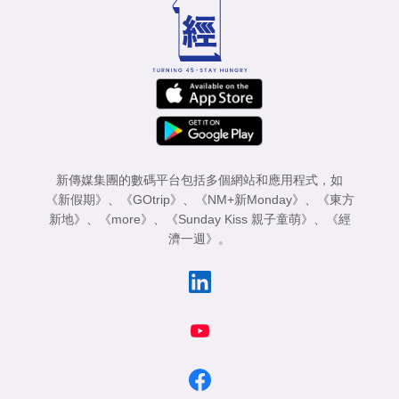
新傳媒集團的數碼平台包括多個網站和應用程式，如
《新假期》
、
《GOtrip》
、
《NM+新Monday》
、
《東方
新地》
、
《more》
、
《Sunday Kiss 親子童萌》
、
《經
濟一週》
。