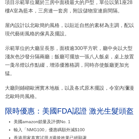
項目示範單位屬於三房中面積最大的戶型，單位以第1座28
樓A室為藍本，三房連一套房，附設儲物室連廁間隔。
屋內設計以北歐簡約風格，以貼近自然的素材為主調，配以
現代藝術風格的傢具及擺設。
示範單位的大廳呈長形，面積逾300平方呎，廳中央以大型
淺灰色沙發分隔兩廳；飯廳可擺放一張八人飯桌，桌上放置
一戔吊燈以作點綴，增添優雅格調，同時亦使飯廳更加光
猛。
大廳則鋪砌歐洲實木地板，以及各式原木擺設，令室內瀰漫
北歐時尚風格。
限時優惠：美國FDA認證 激光生髮頭盔
美國amazon鎖量及評價No. 1
輸入「NMG100」優惠碼額外減$100
香港用家真實試用 8週後效果已經顯著