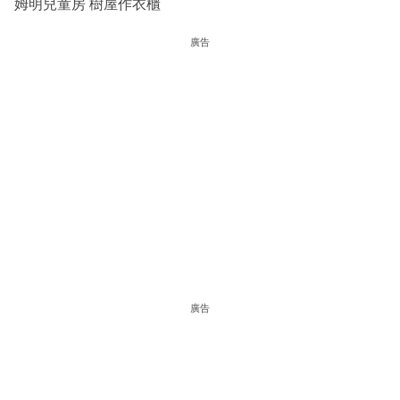
姆明兒童房 樹屋作衣櫃
廣告
廣告