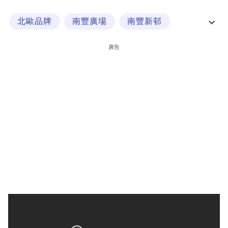
科
北歐品牌
南豐廣場
南豐新邨
技
新盤速遞
職
廣告
場
生
活
時
事
專
欄
訂
閱
專
區