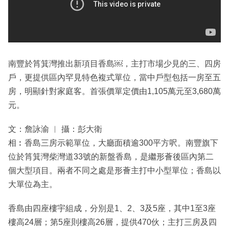
南豐於筲箕灣推出新項目香島￼，主打市場少見的三、四房
戶，更提供區內罕見特色複式單位，當中戶型包括一房至五
房，明顯針對家庭客。首張價單定價由1,105萬元至3,680萬
元。
文：詹詠渝 ︳ 攝：彭大衛
相︰香島三房示範單位，大廳面積逾300平方呎。南豐旗下
位於筲箕灣柴灣道33號的新盤香島，是繼形薈後區內第二
個大型項目。兩者不同之處是形薈主打中小型單位；香島以
大單位為主。
香島由四座樓宇組成，分別是1、2、3及5座，其中1至3座
樓高24層；第5座則樓高26層，提供470伙；主打三房及四