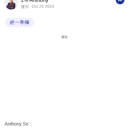
1% Anthony
Oct 25 2024
樓市
科
技
經一專欄
職
場
廣告
生
活
時
事
專
欄
訂
閱
專
Anthony Sir：
區