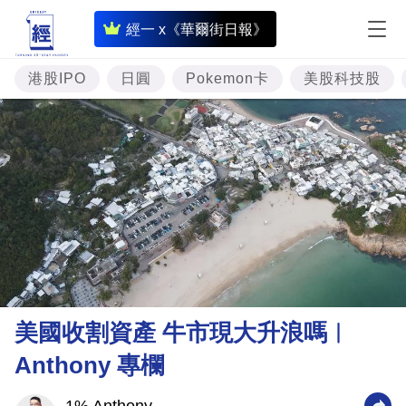
即
經一 x《華爾街日報》
時
財
港股IPO
日圓
Pokemon卡
美股科技股
經
專
題
投
資
樓
市
理
美國收割資產 牛市現大升浪嗎︳
財
Anthony 專欄
商
業