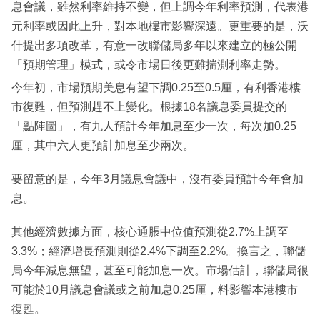
息會議，雖然利率維持不變，但上調今年利率預測，代表港
元利率或因此上升，對本地樓市影響深遠。更重要的是，沃
什提出多項改革，有意一改聯儲局多年以來建立的極公開
「預期管理」模式，或令市場日後更難揣測利率走勢。
今年初，市場預期美息有望下調0.25至0.5厘，有利香港樓
市復甦，但預測趕不上變化。根據18名議息委員提交的
「點陣圖」，有九人預計今年加息至少一次，每次加0.25
厘，其中六人更預計加息至少兩次。
要留意的是，今年3月議息會議中，沒有委員預計今年會加
息。
其他經濟數據方面，核心通脹中位值預測從2.7%上調至
3.3%；經濟增長預測則從2.4%下調至2.2%。換言之，聯儲
局今年減息無望，甚至可能加息一次。市場估計，聯儲局很
可能於10月議息會議或之前加息0.25厘，料影響本港樓市
復甦。