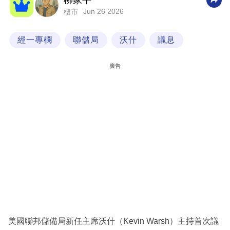
柳家平
Jun 26 2026
樓市
科
技
經一專欄
聯儲局
沃什
議息
職
場
廣告
生
活
時
事
專
欄
訂
閱
專
美國聯邦儲備局新任主席沃什（Kevin Warsh）主持首次議
區