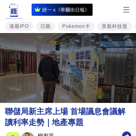
即
經一 x《華爾街日報》
時
財
港股IPO
日圓
Pokemon卡
美股科技股
經
專
題
投
資
樓
市
理
聯儲局新主席上場 首場議息會議解
財
讀利率走勢｜地產專題
商
業