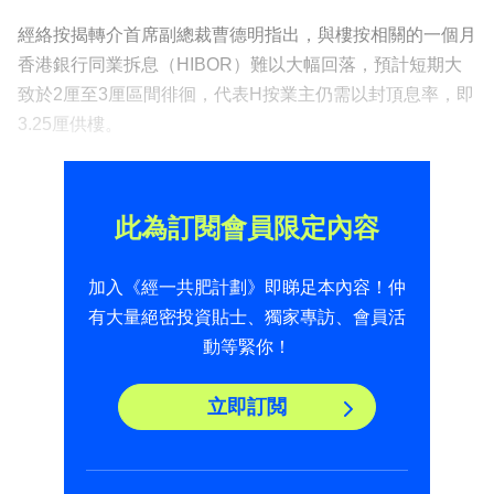
經絡按揭轉介首席副總裁曹德明指出，與樓按相關的一個月
香港銀行同業拆息（HIBOR）難以大幅回落，預計短期大
致於2厘至3厘區間徘徊，代表H按業主仍需以封頂息率，即
3.25厘供樓。
此為訂閱會員限定內容
加入《經一共肥計劃》即睇足本內容！仲
有大量絕密投資貼士、獨家專訪、會員活
動等緊你！
立即訂閲