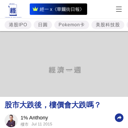
即
經一 x《華爾街日報》
時
財
港股IPO
日圓
Pokemon卡
美股科技股
經
專
題
投
資
樓
市
理
股市大跌後，樓價會大跌嗎？
財
商
1% Anthony
Jul 11 2015
樓市
業