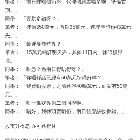
筆者： 「前日睇嗰個筍盤，代理傾到差唔多啦，準備首
期。」
同學： 「要幾多錢呀？」
筆者： 「樓價350萬元，首期35萬元，連埋厘印預43萬元
先。」
同學： 「最遲要幾時畀？」
筆者： 「15萬元細訂明天畀，其餘14日內上律師樓畀
埋。」
同學： 「咁急？過兩日得唔得呀？」
筆者： 「你唔係話已經有60萬元準備好咩？」
同學： 「我買晒股票，之前跌淨40幾萬元，而家有50萬
元。」
筆者： 「咁一係我畀第二個同學啦。」
同學： 「唔好，我轉頭賣晒佢，兩日後應該收番錢。」
股市升得急 亦可跌得甘