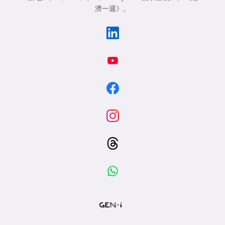
濟一週》
。