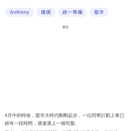
科
Anthony
樓價
經一專欄
股市
技
職
廣告
場
生
活
時
事
專
欄
訂
閱
4月中的時候，股市大時代剛剛起步，一位同學計劃上車已
專
經有一段時間，適逢遇上一個筍盤。
區