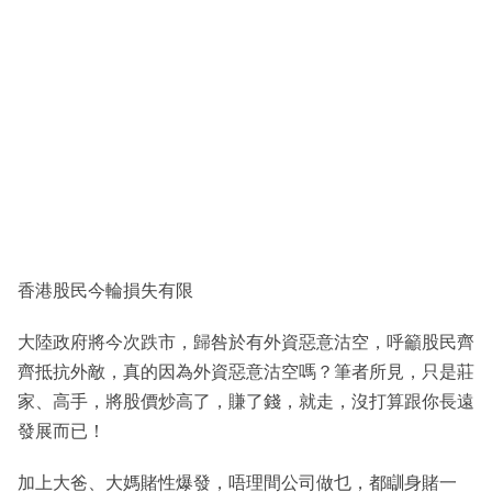
香港股民今輪損失有限
大陸政府將今次跌市，歸咎於有外資惡意沽空，呼籲股民齊
齊抵抗外敵，真的因為外資惡意沽空嗎？筆者所見，只是莊
家、高手，將股價炒高了，賺了錢，就走，沒打算跟你長遠
發展而已！
加上大爸、大媽賭性爆發，唔理間公司做乜，都瞓身賭一