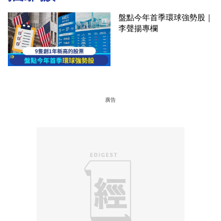
盤點今年首季環球強勢股｜
李聲揚專欄
廣告