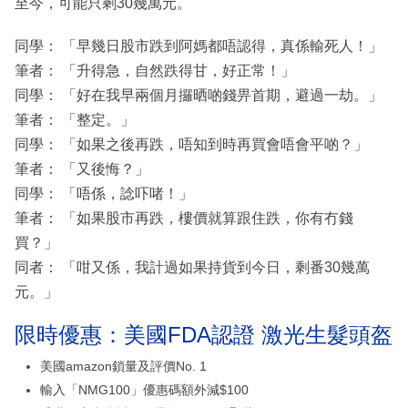
至今，可能只剩30幾萬元。
同學： 「早幾日股市跌到阿媽都唔認得，真係輸死人！」
筆者： 「升得急，自然跌得甘，好正常！」
同學： 「好在我早兩個月攞晒啲錢畀首期，避過一劫。」
筆者： 「整定。」
同學： 「如果之後再跌，唔知到時再買會唔會平啲？」
筆者： 「又後悔？」
同學： 「唔係，諗吓啫！」
筆者： 「如果股市再跌，樓價就算跟住跌，你有冇錢
買？」
同者： 「咁又係，我計過如果持貨到今日，剩番30幾萬
元。」
限時優惠：美國FDA認證 激光生髮頭盔
美國amazon鎖量及評價No. 1
輸入「NMG100」優惠碼額外減$100